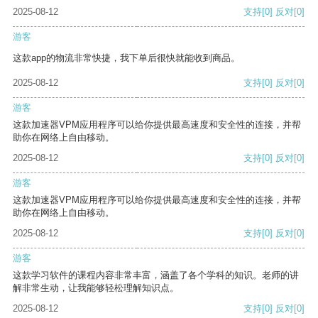
2025-08-12
支持
[0]
反对
[0]
游客
这款app的物流非常快捷，我下单后很快就能收到商品。
2025-08-12
支持
[0]
反对
[0]
游客
这款加速器VPM应用程序可以给你提供最高速度和安全性的连接，并帮
助你在网络上自由移动。
2025-08-12
支持
[0]
反对
[0]
游客
这款加速器VPM应用程序可以给你提供最高速度和安全性的连接，并帮
助你在网络上自由移动。
2025-08-12
支持
[0]
反对
[0]
游客
这款学习软件的课程内容非常丰富，涵盖了各个学科的知识。老师的讲
解非常生动，让我能够轻松理解知识点。
2025-08-12
支持
[0]
反对
[0]