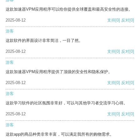
这款加速器VPM应用程序可以给你提供全球覆盖和最高安全性的连接。
2025-08-12
支持
[0]
反对
[0]
游客
这款软件的界面设计非常简洁，一目了然。
2025-08-12
支持
[0]
反对
[0]
游客
这款加速器VPM应用程序提供了顶级的安全性和隐私保护。
2025-08-12
支持
[0]
反对
[0]
游客
这款学习软件的社区氛围非常好，可以与其他学习者交流学习心得。
2025-08-12
支持
[0]
反对
[0]
游客
这款app的商品种类非常丰富，可以满足我所有的购物需求。