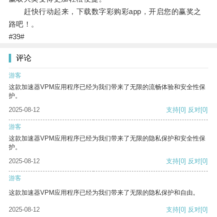
赶快行动起来，下载数字彩购彩app，开启您的赢奖之
路吧！。
#39#
评论
游客
这款加速器VPM应用程序已经为我们带来了无限的流畅体验和安全性保
护。
2025-08-12
支持
[0]
反对
[0]
游客
这款加速器VPM应用程序已经为我们带来了无限的隐私保护和安全性保
护。
2025-08-12
支持
[0]
反对
[0]
游客
这款加速器VPM应用程序已经为我们带来了无限的隐私保护和自由。
2025-08-12
支持
[0]
反对
[0]