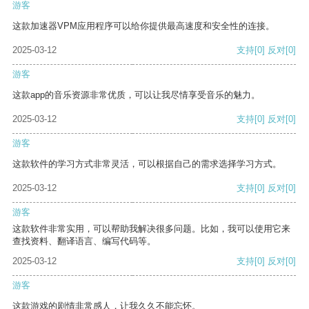
游客
这款加速器VPM应用程序可以给你提供最高速度和安全性的连接。
2025-03-12
支持
[0]
反对
[0]
游客
这款app的音乐资源非常优质，可以让我尽情享受音乐的魅力。
2025-03-12
支持
[0]
反对
[0]
游客
这款软件的学习方式非常灵活，可以根据自己的需求选择学习方式。
2025-03-12
支持
[0]
反对
[0]
游客
这款软件非常实用，可以帮助我解决很多问题。比如，我可以使用它来
查找资料、翻译语言、编写代码等。
2025-03-12
支持
[0]
反对
[0]
游客
这款游戏的剧情非常感人，让我久久不能忘怀。