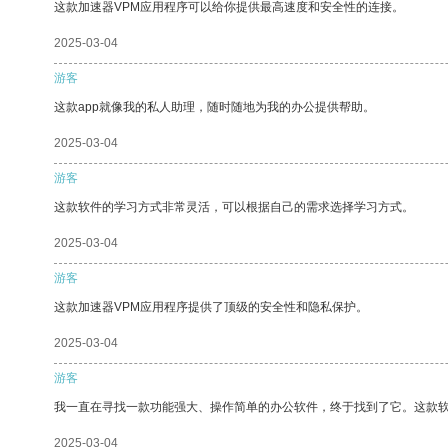
这款加速器VPM应用程序可以给你提供最高速度和安全性的连接。
2025-03-04
游客
这款app就像我的私人助理，随时随地为我的办公提供帮助。
2025-03-04
游客
这款软件的学习方式非常灵活，可以根据自己的需求选择学习方式。
2025-03-04
游客
这款加速器VPM应用程序提供了顶级的安全性和隐私保护。
2025-03-04
游客
我一直在寻找一款功能强大、操作简单的办公软件，终于找到了它。这款
2025-03-04