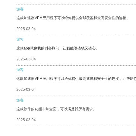
游客
这款加速器VPM应用程序可以给你提供全球覆盖和最高安全性的连接。
2025-03-04
游客
这款app就像我的财务顾问，让我能够省钱又省心。
2025-03-04
游客
这款加速器VPM应用程序可以给你提供最高速度和安全性的连接，并帮助
2025-03-04
游客
这款软件的功能非常全面，可以满足我所有需求。
2025-03-04