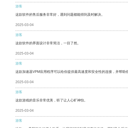
游客
这款软件的售后服务非常好，遇到问题都能得到及时解决。
2025-03-04
游客
这款软件的界面设计非常简洁，一目了然。
2025-03-04
游客
这款加速器VPM应用程序可以给你提供最高速度和安全性的连接，并帮助
2025-03-04
游客
这款游戏的音乐非常优美，听了让人心旷神怡。
2025-03-04
游客