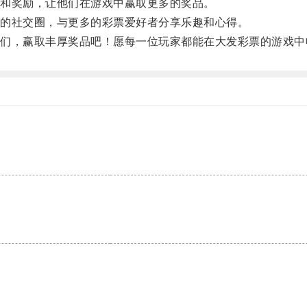
和奖励，让他们在游戏中赢取更多的奖品。
的社交圈，与更多的彩票爱好者分享乐趣和心得。
，赢取丰厚奖品吧！愿每一位玩家都能在大发彩票的游戏中