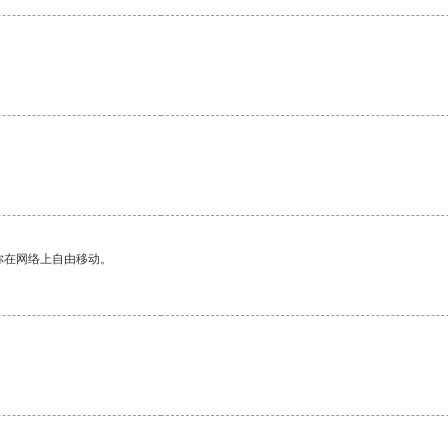
你在网络上自由移动。