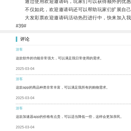
通过使用欢迎邀请码，玩家们可以获得额外的优惠
不仅如此，欢迎邀请码还可以帮助玩家们扩展自己
大发彩票欢迎邀请码活动热烈进行中，快来加入我们
#39#
评论
游客
这款软件的功能非常强大，可以满足我日常使用的需求。
2025-03-04
游客
这款app的商品种类非常丰富，可以满足我所有的购物需求。
2025-03-04
游客
这款加速器app的价格有点贵，可以适当降低一些，这样会更加亲民。
2025-03-04