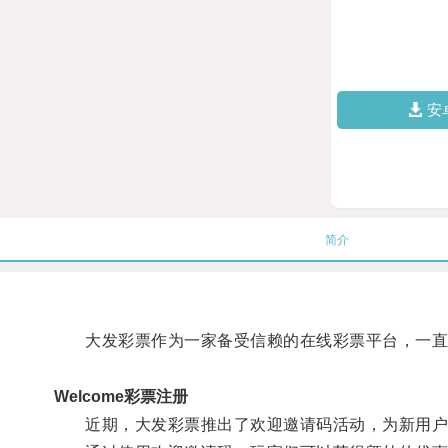
安
简介
大发彩票作为一家备受信赖的在线彩票平台，一直
Welcome彩票注册
近期，大发彩票推出了欢迎邀请码活动，为新用户