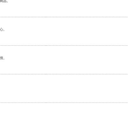
的商品。
心。
情。