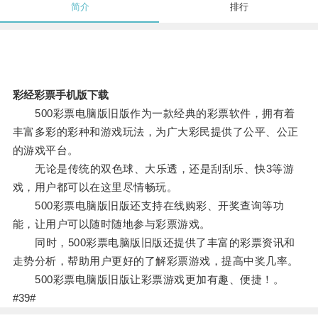
简介
排行
彩经彩票手机版下载
500彩票电脑版旧版作为一款经典的彩票软件，拥有着
丰富多彩的彩种和游戏玩法，为广大彩民提供了公平、公正
的游戏平台。
无论是传统的双色球、大乐透，还是刮刮乐、快3等游
戏，用户都可以在这里尽情畅玩。
500彩票电脑版旧版还支持在线购彩、开奖查询等功
能，让用户可以随时随地参与彩票游戏。
同时，500彩票电脑版旧版还提供了丰富的彩票资讯和
走势分析，帮助用户更好的了解彩票游戏，提高中奖几率。
500彩票电脑版旧版让彩票游戏更加有趣、便捷！。
#39#