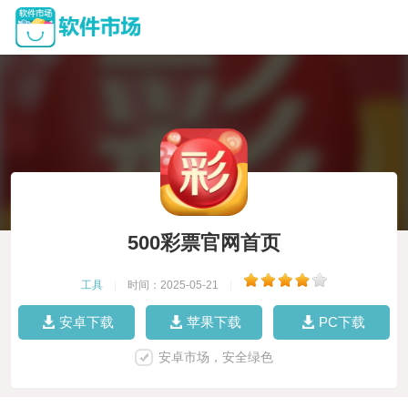
500彩票官网首页
工具
|
时间：2025-05-21
|
安卓下载
苹果下载
PC下载
安卓市场，安全绿色