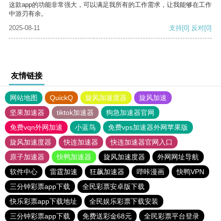
这款app的功能非常强大，可以满足我所有的工作需求，让我能够在工作
中游刃有余。
2025-08-11
支持
[0]
反对
[0]
友情链接
网站地图
QuickQ
旋风加速度器
旋风加速
坚果加速器
tiktok加速器
狗急加速器官网
免费vqn外网加速
小蓝鸟
免费vps加速器外网苹果版
旋风加速度器
快连加速器
快连加速器官网入口
原子加速器
快鸭加速器
旋风加速度器
外网网址导航
软件中心
雷霆加速
狂飙加速器
哔咔漫画
快鸭VPN
三分钟彩票app下载
全民彩票安卓版下载
快乐彩票app下载地址
全民娱乐彩票下载安装
三分钟彩票app下载
免费送彩金68元
全民彩票平台登录