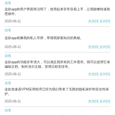
游客
这款app的用户界面简洁明了，使用起来非常容易上手，让我能够快速熟
悉操作。
2025-08-11
支持
[0]
反对
[0]
游客
这款app就像我的私人导师，带领我探索知识的奥秘。
2025-08-11
支持
[0]
反对
[0]
游客
这款app的功能非常强大，可以满足我所有的工作需求。我可以使用它来
编辑文档、制作演示文稿、管理日程安排等。
2025-08-11
支持
[0]
反对
[0]
游客
这款加速器VPM应用程序已经为我们带来了无限的隐私保护和安全性保
护。
2025-08-11
支持
[0]
反对
[0]
游客