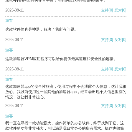
2025-08-11
支持
[0]
反对
[0]
游客
这款软件简直是神器，解决了我所有问题。
2025-08-11
支持
[0]
反对
[0]
游客
这款加速器VPM应用程序可以给你提供最高速度和安全性的连接。
2025-08-11
支持
[0]
反对
[0]
游客
这款加速器app的安全性很高，使用过程中不会泄露个人信息，这让我很
放心。我以前使用过一些其他的加速器app，经常会出现个人信息泄露的
情况，这让我非常担心。
2025-08-11
支持
[0]
反对
[0]
游客
我一直在寻找一款功能强大、操作简单的办公软件，终于找到了它。这
款软件的功能非常强大，可以满足我日常办公的所有需求。操作也很简