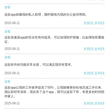
游客
这款app就像我的私人助理，随时随地为我的办公提供帮助。
2025-08-11
支持
[0]
反对
[0]
游客
这款加速器app的安全性有待提高，可以加强防护措施，比如增加双重验
证。
2025-08-11
支持
[0]
反对
[0]
游客
这款软件的功能非常全面，可以满足我所有需求。
2025-08-11
支持
[0]
反对
[0]
游客
这款app让我的工作效率提高了50%，让我能够更轻松地完成工作任务。
我以前经常加班，现在有了这个app，我可以提前下班，有更多的时间陪
伴家人。
2025-08-11
支持
[0]
反对
[0]