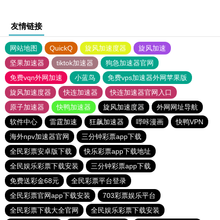
友情链接
网站地图
QuickQ
旋风加速度器
旋风加速
坚果加速器
tiktok加速器
狗急加速器官网
免费vqn外网加速
小蓝鸟
免费vps加速器外网苹果版
旋风加速度器
快连加速器
快连加速器官网入口
原子加速器
快鸭加速器
旋风加速度器
外网网址导航
软件中心
雷霆加速
狂飙加速器
哔咔漫画
快鸭VPN
海外npv加速器官网
三分钟彩票app下载
全民彩票安卓版下载
快乐彩票app下载地址
全民娱乐彩票下载安装
三分钟彩票app下载
免费送彩金68元
全民彩票平台登录
全民彩票官网app下载安装
703彩票娱乐平台
全民彩票下载大全官网
全民娱乐彩票下载安装