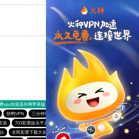
支持
[0]
反对
[0]
支持
[0]
反对
[0]
费vps加速器外网苹果版
旋风加速度器
快连加速器
快鸭VPN
三分钟彩票app下载
全民彩票安卓版下载
安装
703彩票娱乐平台
全民彩票下载大全官网
平台
全民彩票下载大全官网
老品牌—全民彩票