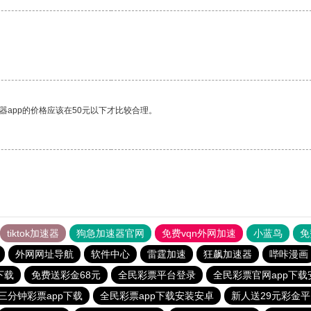
器app的价格应该在50元以下才比较合理。
tiktok加速器
狗急加速器官网
免费vqn外网加速
小蓝鸟
免
外网网址导航
软件中心
雷霆加速
狂飙加速器
哔咔漫画
下载
免费送彩金68元
全民彩票平台登录
全民彩票官网app下载
三分钟彩票app下载
全民彩票app下载安装安卓
新人送29元彩金