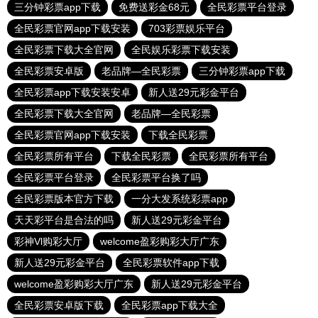
三分钟彩票app下载
免费送彩金68元
全民彩票平台登录
全民彩票官网app下载安装
703彩票娱乐平台
全民彩票下载大全官网
全民娱乐彩票下载安装
全民彩票安卓版
老品牌—全民彩票
三分钟彩票app下载
全民彩票app下载安装安卓
新人送29元彩金平台
全民彩票下载大全官网
老品牌—全民彩票
全民彩票官网app下载安装
下载全民彩票
全民彩票所有平台
下载全民彩票
全民彩票所有平台
全民彩票平台登录
全民彩票平台换了吗
全民彩票版本官方下载
一分大发系统彩票app
天天彩平台是合法的吗
新人送29元彩金平台
彩神Vl购彩大厅
welcome盈彩购彩大厅广东
新人送29元彩金平台
全民彩票软件app下载
welcome盈彩购彩大厅广东
新人送29元彩金平台
全民彩票安卓版下载
全民彩票app下载大全