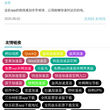
游客
这款app的路线规划非常精准，让我能够快速到达目的地。
2025-09-02
支持
[0]
反对
[0]
友情链接
网站地图
QuickQ
旋风加速度器
旋风加速
坚果加速器
tiktok加速器
狗急加速器官网
免费vqn外网加速
小蓝鸟
免费vps加速器外网苹果版
旋风加速度器
快连加速器
快连加速器官网入口
原子加速器
快鸭加速器
旋风加速度器
外网网址导航
软件中心
雷霆加速
狂飙加速器
哔咔漫画
快鸭VPN
三分钟彩票app下载
全民彩票安卓版下载
快乐彩票app下载地址
全民娱乐彩票下载安装