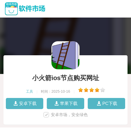
小火箭ios节点购买网址
工具
|
时间：2025-10-16
|
安卓下载
苹果下载
PC下载
安卓市场，安全绿色