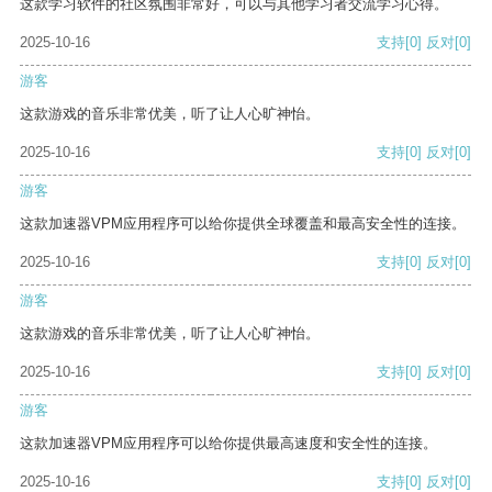
这款学习软件的社区氛围非常好，可以与其他学习者交流学习心得。
2025-10-16
支持
[0]
反对
[0]
游客
这款游戏的音乐非常优美，听了让人心旷神怡。
2025-10-16
支持
[0]
反对
[0]
游客
这款加速器VPM应用程序可以给你提供全球覆盖和最高安全性的连接。
2025-10-16
支持
[0]
反对
[0]
游客
这款游戏的音乐非常优美，听了让人心旷神怡。
2025-10-16
支持
[0]
反对
[0]
游客
这款加速器VPM应用程序可以给你提供最高速度和安全性的连接。
2025-10-16
支持
[0]
反对
[0]