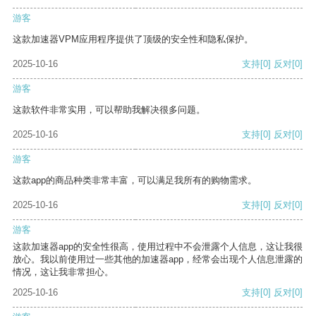
游客
这款加速器VPM应用程序提供了顶级的安全性和隐私保护。
2025-10-16
支持
[0]
反对
[0]
游客
这款软件非常实用，可以帮助我解决很多问题。
2025-10-16
支持
[0]
反对
[0]
游客
这款app的商品种类非常丰富，可以满足我所有的购物需求。
2025-10-16
支持
[0]
反对
[0]
游客
这款加速器app的安全性很高，使用过程中不会泄露个人信息，这让我很
放心。我以前使用过一些其他的加速器app，经常会出现个人信息泄露的
情况，这让我非常担心。
2025-10-16
支持
[0]
反对
[0]