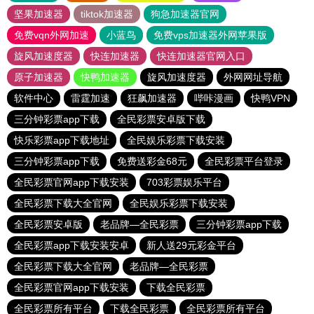
坚果加速器
tiktok加速器
狗急加速器官网
免费vqn外网加速
小蓝鸟
免费vps加速器外网苹果版
旋风加速度器
快连加速器
快连加速器官网入口
原子加速器
快鸭加速器
旋风加速度器
外网网址导航
软件中心
雷霆加速
狂飙加速器
哔咔漫画
快鸭VPN
三分钟彩票app下载
全民彩票安卓版下载
快乐彩票app下载地址
全民娱乐彩票下载安装
三分钟彩票app下载
免费送彩金68元
全民彩票平台登录
全民彩票官网app下载安装
703彩票娱乐平台
全民彩票下载大全官网
全民娱乐彩票下载安装
全民彩票安卓版
老品牌—全民彩票
三分钟彩票app下载
全民彩票app下载安装安卓
新人送29元彩金平台
全民彩票下载大全官网
老品牌—全民彩票
全民彩票官网app下载安装
下载全民彩票
全民彩票所有平台
下载全民彩票
全民彩票所有平台