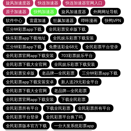
旋风加速度器
快连加速器
快连加速器官网入口
原子加速器
快鸭加速器
旋风加速度器
外网网址导航
软件中心
雷霆加速
狂飙加速器
哔咔漫画
快鸭VPN
三分钟彩票app下载
全民彩票安卓版下载
快乐彩票app下载地址
全民娱乐彩票下载安装
三分钟彩票app下载
免费送彩金68元
全民彩票平台登录
全民彩票官网app下载安装
703彩票娱乐平台
全民彩票下载大全官网
全民娱乐彩票下载安装
全民彩票安卓版
老品牌—全民彩票
三分钟彩票app下载
全民彩票app下载安装安卓
新人送29元彩金平台
全民彩票下载大全官网
老品牌—全民彩票
全民彩票官网app下载安装
下载全民彩票
全民彩票所有平台
下载全民彩票
全民彩票所有平台
全民彩票平台登录
全民彩票平台换了吗
全民彩票版本官方下载
一分大发系统彩票app