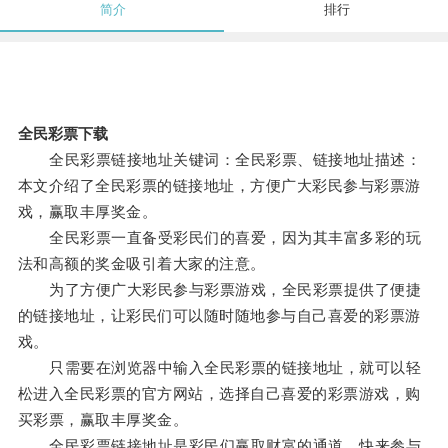
简介
排行
全民彩票下载
全民彩票链接地址关键词：全民彩票、链接地址描述：
本文介绍了全民彩票的链接地址，方便广大彩民参与彩票游
戏，赢取丰厚奖金。
全民彩票一直备受彩民们的喜爱，因为其丰富多彩的玩
法和高额的奖金吸引着大家的注意。
为了方便广大彩民参与彩票游戏，全民彩票提供了便捷
的链接地址，让彩民们可以随时随地参与自己喜爱的彩票游
戏。
只需要在浏览器中输入全民彩票的链接地址，就可以轻
松进入全民彩票的官方网站，选择自己喜爱的彩票游戏，购
买彩票，赢取丰厚奖金。
全民彩票链接地址是彩民们赢取财富的通道，快来参与