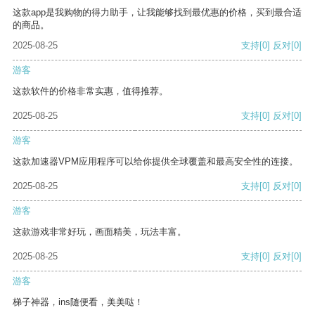
这款app是我购物的得力助手，让我能够找到最优惠的价格，买到最合适
的商品。
2025-08-25
支持
[0]
反对
[0]
游客
这款软件的价格非常实惠，值得推荐。
2025-08-25
支持
[0]
反对
[0]
游客
这款加速器VPM应用程序可以给你提供全球覆盖和最高安全性的连接。
2025-08-25
支持
[0]
反对
[0]
游客
这款游戏非常好玩，画面精美，玩法丰富。
2025-08-25
支持
[0]
反对
[0]
游客
梯子神器，ins随便看，美美哒！