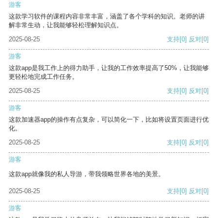
游客
这款学习软件的课程内容非常丰富，涵盖了各个学科的知识。老师的讲
解非常生动，让我能够轻松理解知识点。
2025-08-25
支持
[0]
反对
[0]
游客
这款app是我工作上的得力助手，让我的工作效率提高了50%，让我能够
更轻松地完成工作任务。
2025-08-25
支持
[0]
反对
[0]
游客
这款加速器app的操作有点复杂，可以简化一下，比如将设置页面进行优
化。
2025-08-25
支持
[0]
反对
[0]
游客
这款app就像我的私人导游，带我领略世界各地的美景。
2025-08-25
支持
[0]
反对
[0]
游客