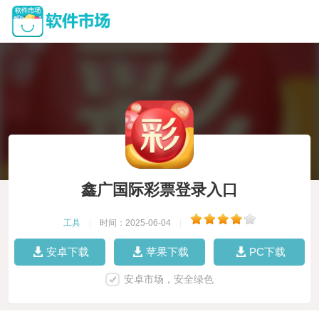
鑫广国际彩票登录入口
工具
|
时间：2025-06-04
|
安卓下载
苹果下载
PC下载
安卓市场，安全绿色