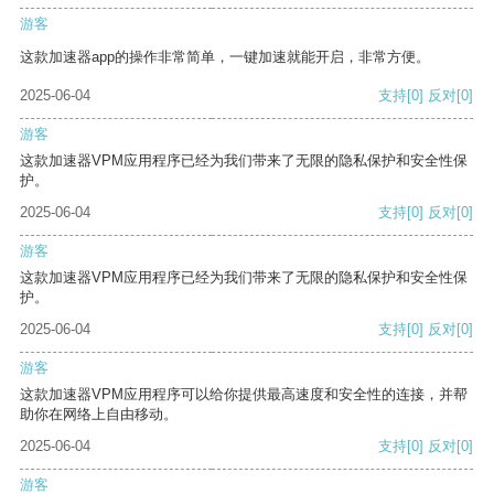
游客
这款加速器app的操作非常简单，一键加速就能开启，非常方便。
2025-06-04
支持
[0]
反对
[0]
游客
这款加速器VPM应用程序已经为我们带来了无限的隐私保护和安全性保
护。
2025-06-04
支持
[0]
反对
[0]
游客
这款加速器VPM应用程序已经为我们带来了无限的隐私保护和安全性保
护。
2025-06-04
支持
[0]
反对
[0]
游客
这款加速器VPM应用程序可以给你提供最高速度和安全性的连接，并帮
助你在网络上自由移动。
2025-06-04
支持
[0]
反对
[0]
游客