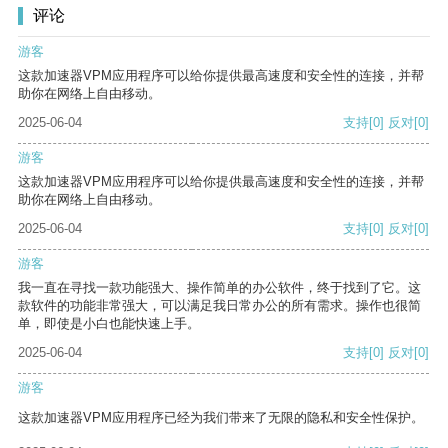
评论
游客
这款加速器VPM应用程序可以给你提供最高速度和安全性的连接，并帮
助你在网络上自由移动。
2025-06-04
支持
[0]
反对
[0]
游客
这款加速器VPM应用程序可以给你提供最高速度和安全性的连接，并帮
助你在网络上自由移动。
2025-06-04
支持
[0]
反对
[0]
游客
我一直在寻找一款功能强大、操作简单的办公软件，终于找到了它。这
款软件的功能非常强大，可以满足我日常办公的所有需求。操作也很简
单，即使是小白也能快速上手。
2025-06-04
支持
[0]
反对
[0]
游客
这款加速器VPM应用程序已经为我们带来了无限的隐私和安全性保护。