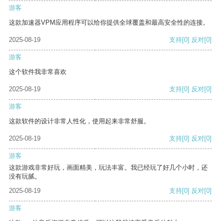
游客
这款加速器VPM应用程序可以给你提供全球覆盖和最高安全性的连接。
2025-08-19
支持
[0]
反对
[0]
游客
这个软件我非常喜欢
2025-08-19
支持
[0]
反对
[0]
游客
这款软件的设计非常人性化，使用起来非常舒服。
2025-08-19
支持
[0]
反对
[0]
游客
这款游戏非常好玩，画面精美，玩法丰富。我已经玩了好几个小时，还
没有玩腻。
2025-08-19
支持
[0]
反对
[0]
游客