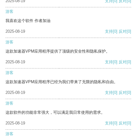
2025-08-19
支持
[0]
反对
[0]
游客
我喜欢这个软件 作者加油
2025-08-19
支持
[0]
反对
[0]
游客
这款加速器VPM应用程序提供了顶级的安全性和隐私保护。
2025-08-19
支持
[0]
反对
[0]
游客
这款加速器VPM应用程序已经为我们带来了无限的隐私和自由。
2025-08-19
支持
[0]
反对
[0]
游客
这款软件的功能非常强大，可以满足我日常使用的需求。
2025-08-19
支持
[0]
反对
[0]
游客