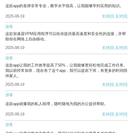
这款app的老师非常专业，教学水平很高，让我能够学到实用的知识。
2025-08-19
支持
[0]
反对
[0]
游客
这款加速器VPM应用程序可以给你提供最高速度和安全性的连接，并帮
助你在网络上自由移动。
2025-08-19
支持
[0]
反对
[0]
游客
这款app让我的工作效率提高了50%，让我能够更轻松地完成工作任务。
我以前经常加班，现在有了这个app，我可以提前下班，有更多的时间陪
伴家人。
2025-08-19
支持
[0]
反对
[0]
游客
这款app就像我的私人助理，随时随地为我的办公提供帮助。
2025-08-19
支持
[0]
反对
[0]
游客