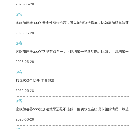
2025-06-28
游客
这款加速器app的安全性有待提高，可以加强防护措施，比如增加双重验证
2025-06-28
游客
这款加速器app的功能有点单一，可以增加一些新功能。比如，可以增加
2025-06-28
游客
我喜欢这个软件 作者加油
2025-06-28
游客
这款加速器app的加速效果还是不错的，但偶尔也会出现卡顿的情况，希
2025-06-28