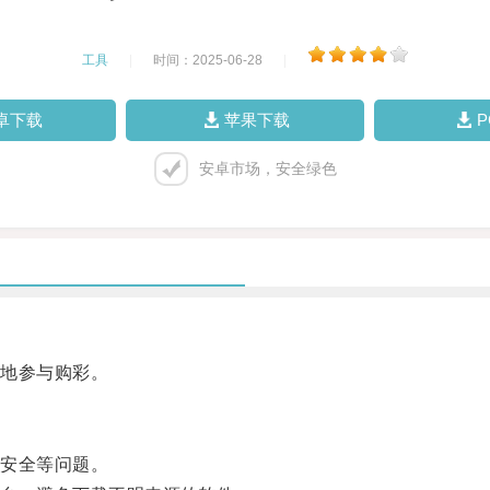
工具
|
时间：2025-06-28
|
卓下载
苹果下载
安卓市场，安全绿色
地参与购彩。
安全等问题。