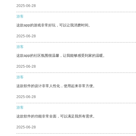
2025-06-28
游客
这款app的游戏非常好玩，可以让我消磨时间。
2025-06-28
游客
这款app的社区氛围很温馨，让我能够感受到家的温暖。
2025-06-28
游客
这款软件的设计非常人性化，使用起来非常方便。
2025-06-28
游客
这款软件的功能非常全面，可以满足我所有需求。
2025-06-28