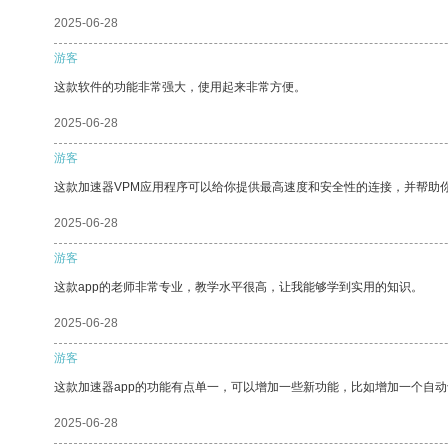
2025-06-28
游客
这款软件的功能非常强大，使用起来非常方便。
2025-06-28
游客
这款加速器VPM应用程序可以给你提供最高速度和安全性的连接，并帮助
2025-06-28
游客
这款app的老师非常专业，教学水平很高，让我能够学到实用的知识。
2025-06-28
游客
这款加速器app的功能有点单一，可以增加一些新功能，比如增加一个自
2025-06-28