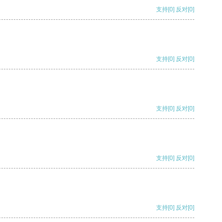
支持
[0]
反对
[0]
支持
[0]
反对
[0]
支持
[0]
反对
[0]
支持
[0]
反对
[0]
支持
[0]
反对
[0]