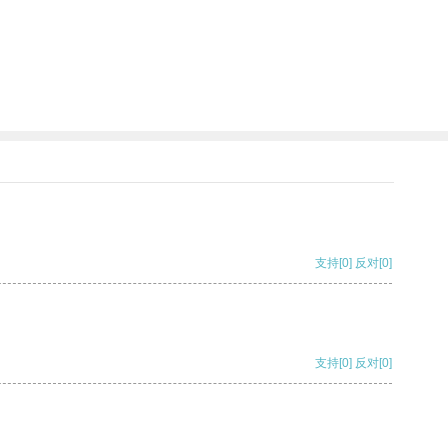
支持
[0]
反对
[0]
支持
[0]
反对
[0]