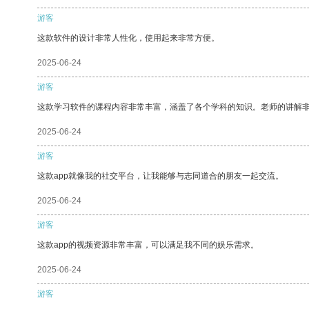
游客
这款软件的设计非常人性化，使用起来非常方便。
2025-06-24
游客
这款学习软件的课程内容非常丰富，涵盖了各个学科的知识。老师的讲解
2025-06-24
游客
这款app就像我的社交平台，让我能够与志同道合的朋友一起交流。
2025-06-24
游客
这款app的视频资源非常丰富，可以满足我不同的娱乐需求。
2025-06-24
游客