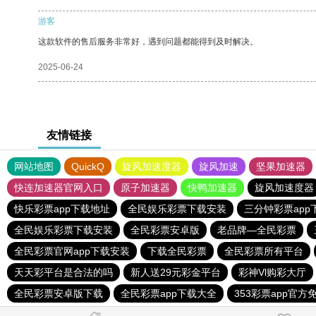
游客
这款软件的售后服务非常好，遇到问题都能得到及时解决。
2025-06-24
友情链接
网站地图
QuickQ
旋风加速度器
旋风加速
坚果加速器
快连加速器官网入口
原子加速器
快鸭加速器
旋风加速度器
快乐彩票app下载地址
全民娱乐彩票下载安装
三分钟彩票app
全民娱乐彩票下载安装
全民彩票安卓版
老品牌—全民彩票
全民彩票官网app下载安装
下载全民彩票
全民彩票所有平台
天天彩平台是合法的吗
新人送29元彩金平台
彩神Vl购彩大厅
全民彩票安卓版下载
全民彩票app下载大全
353彩票app官方