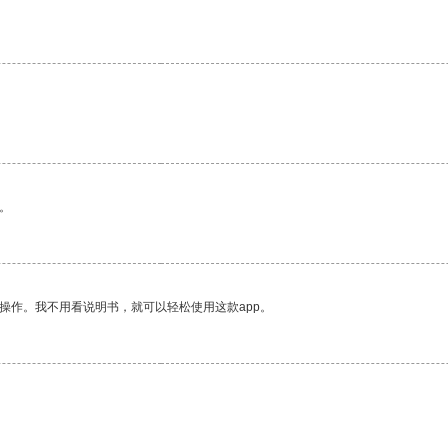
。
操作。我不用看说明书，就可以轻松使用这款app。