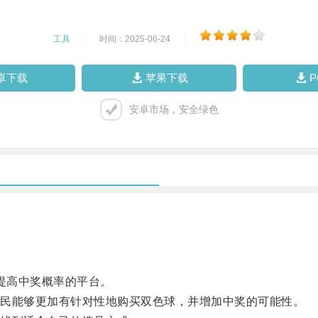
工具
|
时间：2025-06-24
|
卓下载
苹果下载
安卓市场，安全绿色
提高中奖概率的平台。
民能够更加有针对性地购买双色球，并增加中奖的可能性。