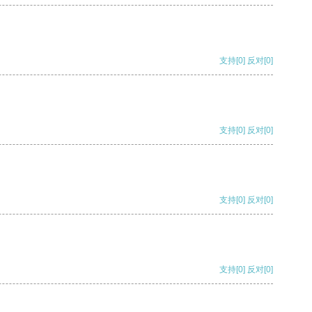
支持
[0]
反对
[0]
支持
[0]
反对
[0]
支持
[0]
反对
[0]
支持
[0]
反对
[0]