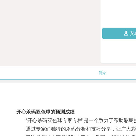
安
简介
开心杀码双色球的预测成绩
‘开心杀码双色球专家专栏’是一个致力于帮助彩民
通过专家们独特的杀码分析和技巧分享，让广大彩