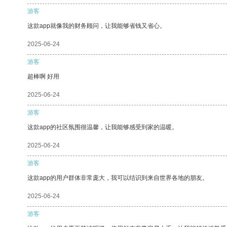
游客
这款app就像我的财务顾问，让我能够省钱又省心。
2025-06-24
游客
超棒啊 好用
2025-06-24
游客
这款app的社区氛围很温馨，让我能够感受到家的温暖。
2025-06-24
游客
这款app的用户群体非常庞大，我可以结识到来自世界各地的朋友。
2025-06-24
游客