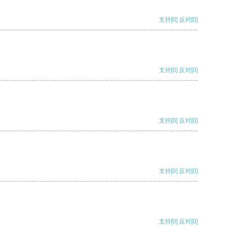
支持
[0]
反对
[0]
支持
[0]
反对
[0]
支持
[0]
反对
[0]
支持
[0]
反对
[0]
支持
[0]
反对
[0]