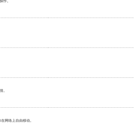
悉操作。
情。
你在网络上自由移动。