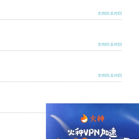
支持
[0]
反对
[0]
支持
[0]
反对
[0]
支持
[0]
反对
[0]
支持
[0]
反对
[0]
支持
[0]
反对
[0]