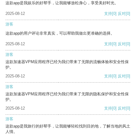
这款app是我娱乐的好帮手，让我能够放松身心，享受美好时光。
2025-08-12
支持
[0]
反对
[0]
游客
这款app的用户评论非常真实，可以帮助我做出更准确的选择。
2025-08-12
支持
[0]
反对
[0]
游客
这款加速器VPM应用程序已经为我们带来了无限的流畅体验和安全性保
护。
2025-08-12
支持
[0]
反对
[0]
游客
这款加速器VPM应用程序已经为我们带来了无限的隐私保护和安全性保
护。
2025-08-12
支持
[0]
反对
[0]
游客
这款app是我旅行的好帮手，让我能够轻松找到目的地，了解当地的风土
人情。