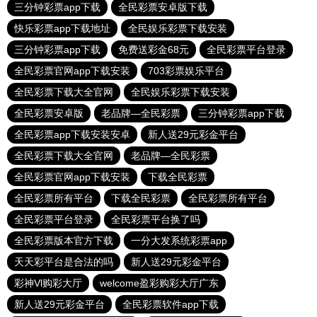
三分钟彩票app下载
全民彩票安卓版下载
快乐彩票app下载地址
全民娱乐彩票下载安装
三分钟彩票app下载
免费送彩金68元
全民彩票平台登录
全民彩票官网app下载安装
703彩票娱乐平台
全民彩票下载大全官网
全民娱乐彩票下载安装
全民彩票安卓版
老品牌—全民彩票
三分钟彩票app下载
全民彩票app下载安装安卓
新人送29元彩金平台
全民彩票下载大全官网
老品牌—全民彩票
全民彩票官网app下载安装
下载全民彩票
全民彩票所有平台
下载全民彩票
全民彩票所有平台
全民彩票平台登录
全民彩票平台换了吗
全民彩票版本官方下载
一分大发系统彩票app
天天彩平台是合法的吗
新人送29元彩金平台
彩神Vl购彩大厅
welcome盈彩购彩大厅广东
新人送29元彩金平台
全民彩票软件app下载