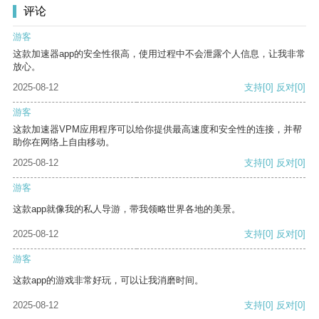
评论
游客
这款加速器app的安全性很高，使用过程中不会泄露个人信息，让我非常
放心。
2025-08-12
支持
[0]
反对
[0]
游客
这款加速器VPM应用程序可以给你提供最高速度和安全性的连接，并帮
助你在网络上自由移动。
2025-08-12
支持
[0]
反对
[0]
游客
这款app就像我的私人导游，带我领略世界各地的美景。
2025-08-12
支持
[0]
反对
[0]
游客
这款app的游戏非常好玩，可以让我消磨时间。
2025-08-12
支持
[0]
反对
[0]