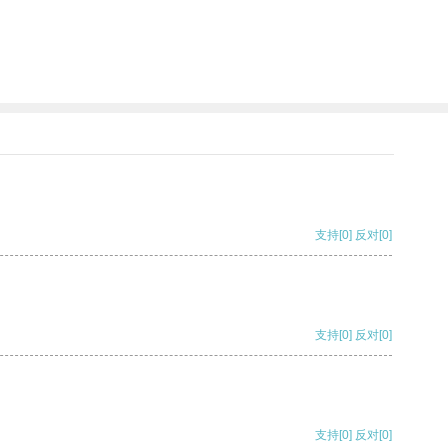
支持
[0]
反对
[0]
支持
[0]
反对
[0]
支持
[0]
反对
[0]