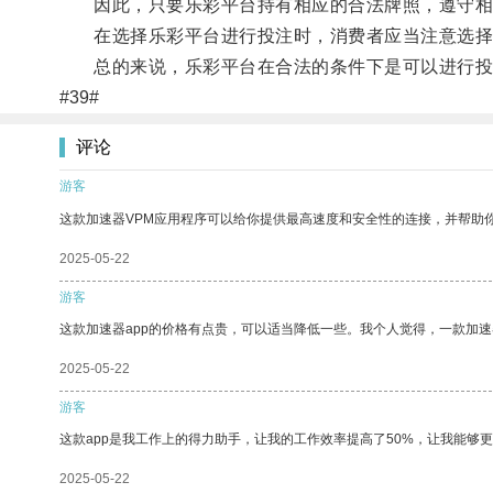
因此，只要乐彩平台持有相应的合法牌照，遵守相
在选择乐彩平台进行投注时，消费者应当注意选择
总的来说，乐彩平台在合法的条件下是可以进行投
#39#
评论
游客
这款加速器VPM应用程序可以给你提供最高速度和安全性的连接，并帮助
2025-05-22
游客
这款加速器app的价格有点贵，可以适当降低一些。我个人觉得，一款加速
2025-05-22
游客
这款app是我工作上的得力助手，让我的工作效率提高了50%，让我能够
2025-05-22