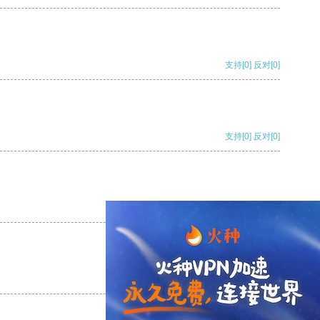
支持
[0]
反对
[0]
支持
[0]
反对
[0]
支持
[0]
反对
[0]
支持
[0]
反对
[0]