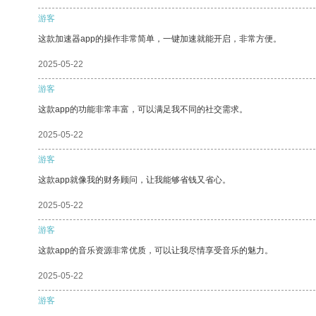
游客
这款加速器app的操作非常简单，一键加速就能开启，非常方便。
2025-05-22
游客
这款app的功能非常丰富，可以满足我不同的社交需求。
2025-05-22
游客
这款app就像我的财务顾问，让我能够省钱又省心。
2025-05-22
游客
这款app的音乐资源非常优质，可以让我尽情享受音乐的魅力。
2025-05-22
游客