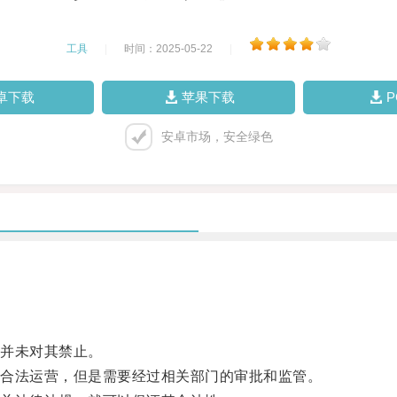
工具
|
时间：2025-05-22
|
卓下载
苹果下载
安卓市场，安全绿色
并未对其禁止。
合法运营，但是需要经过相关部门的审批和监管。