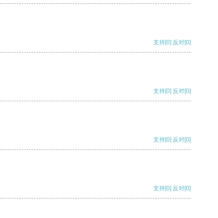
支持
[0]
反对
[0]
支持
[0]
反对
[0]
支持
[0]
反对
[0]
支持
[0]
反对
[0]