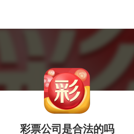
彩票公司是合法的吗