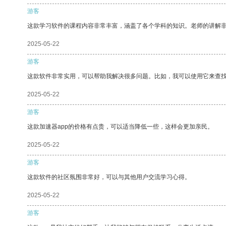
游客
这款学习软件的课程内容非常丰富，涵盖了各个学科的知识。老师的讲解
2025-05-22
游客
这款软件非常实用，可以帮助我解决很多问题。比如，我可以使用它来查
2025-05-22
游客
这款加速器app的价格有点贵，可以适当降低一些，这样会更加亲民。
2025-05-22
游客
这款软件的社区氛围非常好，可以与其他用户交流学习心得。
2025-05-22
游客