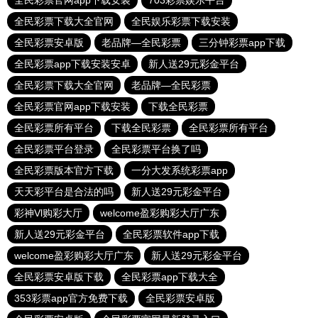
全民彩票官网app下载安装
703彩票娱乐平台
全民彩票下载大全官网
全民娱乐彩票下载安装
全民彩票安卓版
老品牌—全民彩票
三分钟彩票app下载
全民彩票app下载安装安卓
新人送29元彩金平台
全民彩票下载大全官网
老品牌—全民彩票
全民彩票官网app下载安装
下载全民彩票
全民彩票所有平台
下载全民彩票
全民彩票所有平台
全民彩票平台登录
全民彩票平台换了吗
全民彩票版本官方下载
一分大发系统彩票app
天天彩平台是合法的吗
新人送29元彩金平台
彩神Vl购彩大厅
welcome盈彩购彩大厅广东
新人送29元彩金平台
全民彩票软件app下载
welcome盈彩购彩大厅广东
新人送29元彩金平台
全民彩票安卓版下载
全民彩票app下载大全
353彩票app官方免费下载
全民彩票安卓版