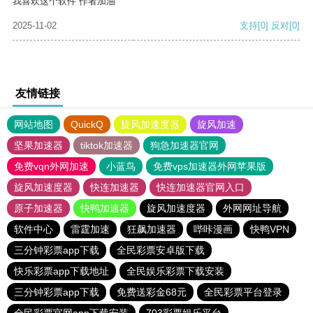
我喜欢这个软件 作者加油
2025-11-02
支持
[0]
反对
[0]
友情链接
网站地图
QuickQ
旋风加速度器
旋风加速
坚果加速器
tiktok加速器
狗急加速器官网
免费vqn外网加速
小蓝鸟
免费vps加速器外网苹果版
旋风加速度器
快连加速器
快连加速器官网入口
原子加速器
快鸭加速器
旋风加速度器
外网网址导航
软件中心
雷霆加速
狂飙加速器
哔咔漫画
快鸭VPN
三分钟彩票app下载
全民彩票安卓版下载
快乐彩票app下载地址
全民娱乐彩票下载安装
三分钟彩票app下载
免费送彩金68元
全民彩票平台登录