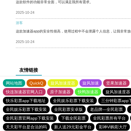
这款软件的功能非常全面，可以满足我所有需求。
2025-10-24
游客
这款加速器app的安全性很高，使用过程中不会泄露个人信息，让我非常放
2025-10-24
友情链接
网站地图
QuickQ
旋风加速度器
旋风加速
坚果加速器
快连加速器官网入口
原子加速器
快鸭加速器
旋风加速度器
快乐彩票app下载地址
全民娱乐彩票下载安装
三分钟彩票app
全民娱乐彩票下载安装
全民彩票安卓版
老品牌—全民彩票
全民彩票官网app下载安装
下载全民彩票
全民彩票所有平台
天天彩平台是合法的吗
新人送29元彩金平台
彩神Vl购彩大厅