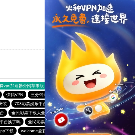
支持
[0]
反对
[0]
支持
[0]
反对
[0]
费vps加速器外网苹果版
旋风加速度器
快连加速器
快鸭VPN
三分钟彩票app下载
全民彩票安卓版下载
安装
703彩票娱乐平台
全民彩票下载大全官网
平台
全民彩票下载大全官网
老品牌—全民彩票
平台换了吗
全民彩票版本官方下载
一分大发系统彩票app
pp下载
welcome盈彩购彩大厅广东
新人送29元彩金平台