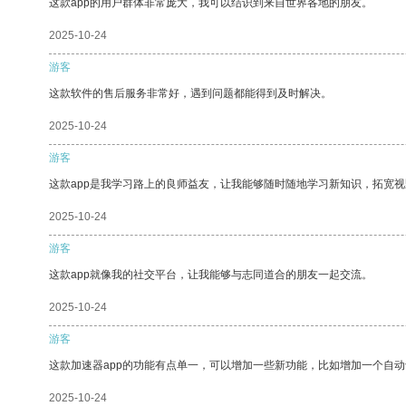
这款app的用户群体非常庞大，我可以结识到来自世界各地的朋友。
2025-10-24
游客
这款软件的售后服务非常好，遇到问题都能得到及时解决。
2025-10-24
游客
这款app是我学习路上的良师益友，让我能够随时随地学习新知识，拓宽视
2025-10-24
游客
这款app就像我的社交平台，让我能够与志同道合的朋友一起交流。
2025-10-24
游客
这款加速器app的功能有点单一，可以增加一些新功能，比如增加一个自
2025-10-24