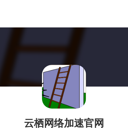
云栖网络加速官网