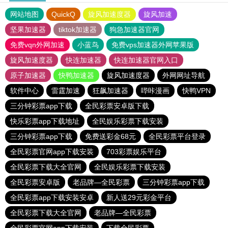
网站地图
QuickQ
旋风加速度器
旋风加速
坚果加速器
tiktok加速器
狗急加速器官网
免费vqn外网加速
小蓝鸟
免费vps加速器外网苹果版
旋风加速度器
快连加速器
快连加速器官网入口
原子加速器
快鸭加速器
旋风加速度器
外网网址导航
软件中心
雷霆加速
狂飙加速器
哔咔漫画
快鸭VPN
三分钟彩票app下载
全民彩票安卓版下载
快乐彩票app下载地址
全民娱乐彩票下载安装
三分钟彩票app下载
免费送彩金68元
全民彩票平台登录
全民彩票官网app下载安装
703彩票娱乐平台
全民彩票下载大全官网
全民娱乐彩票下载安装
全民彩票安卓版
老品牌—全民彩票
三分钟彩票app下载
全民彩票app下载安装安卓
新人送29元彩金平台
全民彩票下载大全官网
老品牌—全民彩票