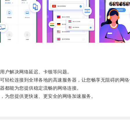
用户解决网络延迟、卡顿等问题。
轻松连接到全球各地的高速服务器，让您畅享无阻碍的网络
器都能为您提供稳定流畅的网络连接。
，为您提供更快速、更安全的网络加速服务。
。