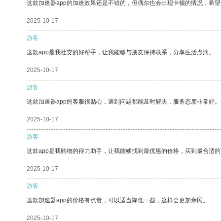
这款加速器app的加速效果还是不错的，但偶尔也会出现卡顿的情况，希
2025-10-17
游客
这款app是我社交的好帮手，让我能够与朋友保持联系，分享生活点滴。
2025-10-17
游客
这款加速器app的客服很贴心，遇到问题都能及时解决，服务态度非常好。
2025-10-17
游客
这款app是我购物的得力助手，让我能够找到最优惠的价格，买到最合适
2025-10-17
游客
这款加速器app的价格有点贵，可以适当降低一些，这样会更加亲民。
2025-10-17