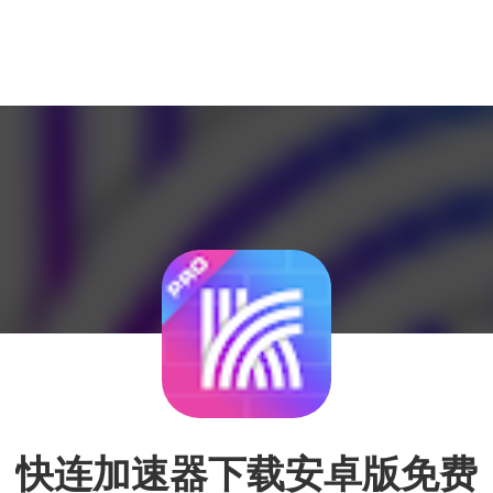
快连加速器下载安卓版免费