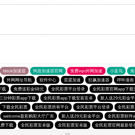
tiktok加速器
狗急加速器官网
免费vqn外网加速
小蓝鸟
免
外网网址导航
软件中心
雷霆加速
狂飙加速器
哔咔漫画
下载
免费送彩金68元
全民彩票平台登录
全民彩票官网app下载
三分钟彩票app下载
全民彩票app下载安装安卓
新人送29元彩金
下载全民彩票
全民彩票所有平台
全民彩票平台登录
全民彩票
welcome盈彩购彩大厅广东
新人送29元彩金平台
全民彩票软件a
免费下载
全民彩票安卓版
全民彩票安卓版
全民彩票官网最新登