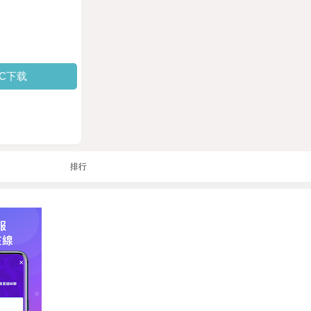
PC下载
排行