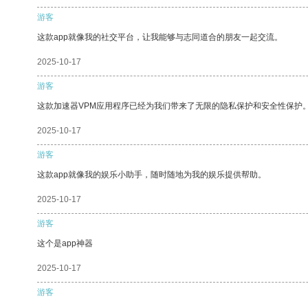
游客
这款app就像我的社交平台，让我能够与志同道合的朋友一起交流。
2025-10-17
游客
这款加速器VPM应用程序已经为我们带来了无限的隐私保护和安全性保护
2025-10-17
游客
这款app就像我的娱乐小助手，随时随地为我的娱乐提供帮助。
2025-10-17
游客
这个是app神器
2025-10-17
游客