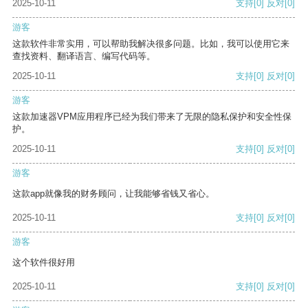
2025-10-11
支持
[0]
反对
[0]
游客
这款软件非常实用，可以帮助我解决很多问题。比如，我可以使用它来
查找资料、翻译语言、编写代码等。
2025-10-11
支持
[0]
反对
[0]
游客
这款加速器VPM应用程序已经为我们带来了无限的隐私保护和安全性保
护。
2025-10-11
支持
[0]
反对
[0]
游客
这款app就像我的财务顾问，让我能够省钱又省心。
2025-10-11
支持
[0]
反对
[0]
游客
这个软件很好用
2025-10-11
支持
[0]
反对
[0]