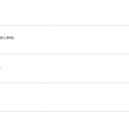
够放心购物。
。