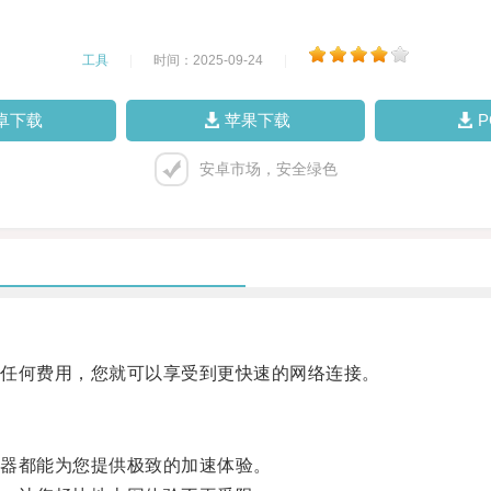
工具
|
时间：2025-09-24
|
卓下载
苹果下载
安卓市场，安全绿色
任何费用，您就可以享受到更快速的网络连接。
器都能为您提供极致的加速体验。