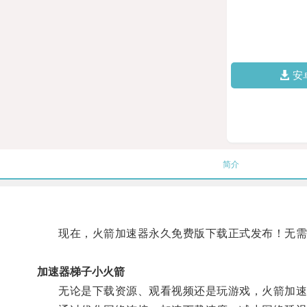
安
简介
现在，火箭加速器永久免费版下载正式发布！无需
加速器梯子小火箭
无论是下载资源、观看视频还是玩游戏，火箭加速