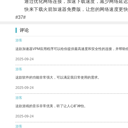
通过优化网络连接，加速下载速度，减少网络延迟
快来下载火箭加速器免费版，让您的网络速度更快更
#37#
评论
游客
这款加速器VPM应用程序可以给你提供最高速度和安全性的连接，并帮助
2025-09-24
游客
这款软件的功能非常强大，可以满足我日常使用的需求。
2025-09-24
游客
这款游戏的音乐非常优美，听了让人心旷神怡。
2025-09-24
游客