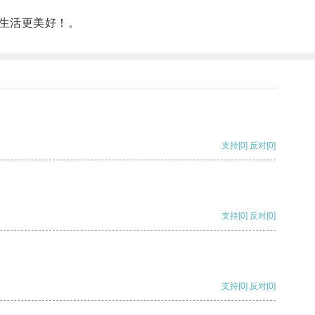
生活更美好！。
支持
[0]
反对
[0]
支持
[0]
反对
[0]
支持
[0]
反对
[0]