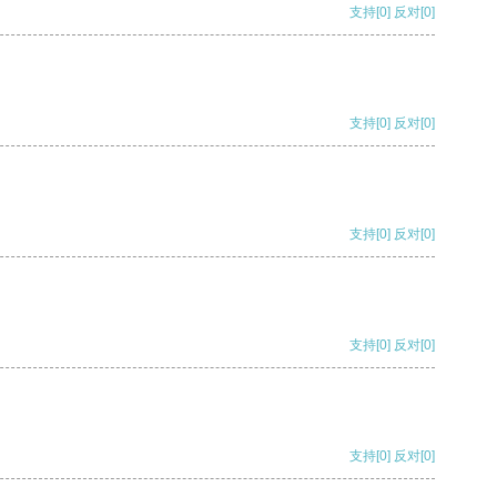
支持
[0]
反对
[0]
支持
[0]
反对
[0]
支持
[0]
反对
[0]
支持
[0]
反对
[0]
支持
[0]
反对
[0]