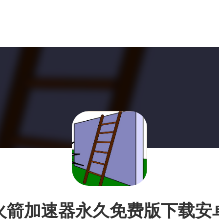
火箭加速器永久免费版下载安