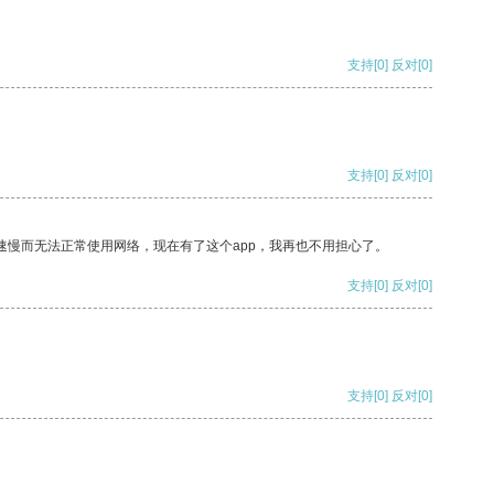
支持
[0]
反对
[0]
支持
[0]
反对
[0]
速慢而无法正常使用网络，现在有了这个app，我再也不用担心了。
支持
[0]
反对
[0]
支持
[0]
反对
[0]