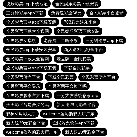
快乐彩票app下载地址
全民娱乐彩票下载安装
三分钟彩票app下载
免费送彩金68元
全民彩票平台登录
全民彩票官网app下载安装
703彩票娱乐平台
全民彩票下载大全官网
全民娱乐彩票下载安装
全民彩票安卓版
老品牌—全民彩票
三分钟彩票app下载
全民彩票app下载安装安卓
新人送29元彩金平台
全民彩票下载大全官网
老品牌—全民彩票
全民彩票官网app下载安装
下载全民彩票
全民彩票所有平台
下载全民彩票
全民彩票所有平台
全民彩票平台登录
全民彩票平台换了吗
全民彩票版本官方下载
一分大发系统彩票app
天天彩平台是合法的吗
新人送29元彩金平台
彩神Vl购彩大厅
welcome盈彩购彩大厅广东
新人送29元彩金平台
全民彩票软件app下载
welcome盈彩购彩大厅广东
新人送29元彩金平台