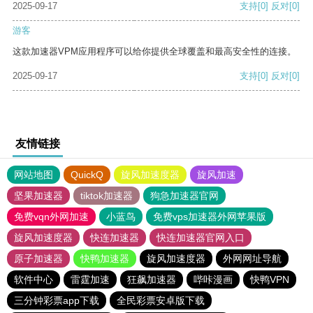
2025-09-17
支持
[0]
反对
[0]
游客
这款加速器VPM应用程序可以给你提供全球覆盖和最高安全性的连接。
2025-09-17
支持
[0]
反对
[0]
友情链接
网站地图
QuickQ
旋风加速度器
旋风加速
坚果加速器
tiktok加速器
狗急加速器官网
免费vqn外网加速
小蓝鸟
免费vps加速器外网苹果版
旋风加速度器
快连加速器
快连加速器官网入口
原子加速器
快鸭加速器
旋风加速度器
外网网址导航
软件中心
雷霆加速
狂飙加速器
哔咔漫画
快鸭VPN
三分钟彩票app下载
全民彩票安卓版下载