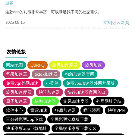
游客
这款app的功能非常丰富，可以满足我不同的社交需求。
2025-09-15
支持
[0]
反对
[0]
友情链接
网站地图
QuickQ
旋风加速度器
旋风加速
坚果加速器
tiktok加速器
狗急加速器官网
免费vqn外网加速
小蓝鸟
免费vps加速器外网苹果版
旋风加速度器
快连加速器
快连加速器官网入口
原子加速器
快鸭加速器
旋风加速度器
外网网址导航
软件中心
雷霆加速
狂飙加速器
哔咔漫画
快鸭VPN
三分钟彩票app下载
全民彩票安卓版下载
快乐彩票app下载地址
全民娱乐彩票下载安装