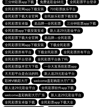
三分钟彩票app下载
免费送彩金68元
全民彩票平台登录
全民彩票官网app下载安装
703彩票娱乐平台
全民彩票下载大全官网
全民娱乐彩票下载安装
全民彩票安卓版
老品牌—全民彩票
三分钟彩票app下载
全民彩票app下载安装安卓
新人送29元彩金平台
全民彩票下载大全官网
老品牌—全民彩票
全民彩票官网app下载安装
下载全民彩票
全民彩票所有平台
下载全民彩票
全民彩票所有平台
全民彩票平台登录
全民彩票平台换了吗
全民彩票版本官方下载
一分大发系统彩票app
天天彩平台是合法的吗
新人送29元彩金平台
彩神Vl购彩大厅
welcome盈彩购彩大厅广东
新人送29元彩金平台
全民彩票软件app下载
welcome盈彩购彩大厅广东
新人送29元彩金平台
全民彩票安卓版下载
全民彩票app下载大全