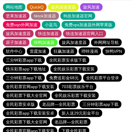
网站地图
QuickQ
旋风加速度器
旋风加速
坚果加速器
tiktok加速器
狗急加速器官网
免费vqn外网加速
小蓝鸟
免费vps加速器外网苹果版
旋风加速度器
快连加速器
快连加速器官网入口
原子加速器
快鸭加速器
旋风加速度器
外网网址导航
软件中心
雷霆加速
狂飙加速器
哔咔漫画
快鸭VPN
三分钟彩票app下载
全民彩票安卓版下载
快乐彩票app下载地址
全民娱乐彩票下载安装
三分钟彩票app下载
免费送彩金68元
全民彩票平台登录
全民彩票官网app下载安装
703彩票娱乐平台
全民彩票下载大全官网
全民娱乐彩票下载安装
全民彩票安卓版
老品牌—全民彩票
三分钟彩票app下载
全民彩票app下载安装安卓
新人送29元彩金平台
全民彩票下载大全官网
老品牌—全民彩票
全民彩票官网app下载安装
下载全民彩票