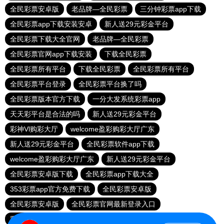
全民彩票安卓版
老品牌—全民彩票
三分钟彩票app下载
全民彩票app下载安装安卓
新人送29元彩金平台
全民彩票下载大全官网
老品牌—全民彩票
全民彩票官网app下载安装
下载全民彩票
全民彩票所有平台
下载全民彩票
全民彩票所有平台
全民彩票平台登录
全民彩票平台换了吗
全民彩票版本官方下载
一分大发系统彩票app
天天彩平台是合法的吗
新人送29元彩金平台
彩神Vl购彩大厅
welcome盈彩购彩大厅广东
新人送29元彩金平台
全民彩票软件app下载
welcome盈彩购彩大厅广东
新人送29元彩金平台
全民彩票安卓版下载
全民彩票app下载大全
353彩票app官方免费下载
全民彩票安卓版
全民彩票安卓版
全民彩票官网最新登录入口
彩神Vl购彩大厅