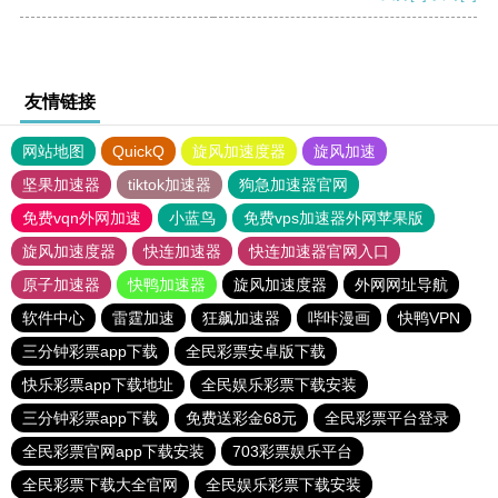
友情链接
网站地图
QuickQ
旋风加速度器
旋风加速
坚果加速器
tiktok加速器
狗急加速器官网
免费vqn外网加速
小蓝鸟
免费vps加速器外网苹果版
旋风加速度器
快连加速器
快连加速器官网入口
原子加速器
快鸭加速器
旋风加速度器
外网网址导航
软件中心
雷霆加速
狂飙加速器
哔咔漫画
快鸭VPN
三分钟彩票app下载
全民彩票安卓版下载
快乐彩票app下载地址
全民娱乐彩票下载安装
三分钟彩票app下载
免费送彩金68元
全民彩票平台登录
全民彩票官网app下载安装
703彩票娱乐平台
全民彩票下载大全官网
全民娱乐彩票下载安装