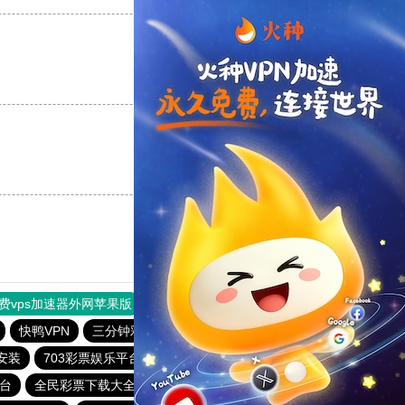
支持
[0]
反对
[0]
支持
[0]
反对
[0]
费vps加速器外网苹果版
旋风加速度器
快连加速器
快鸭VPN
三分钟彩票app下载
全民彩票安卓版下载
安装
703彩票娱乐平台
全民彩票下载大全官网
平台
全民彩票下载大全官网
老品牌—全民彩票