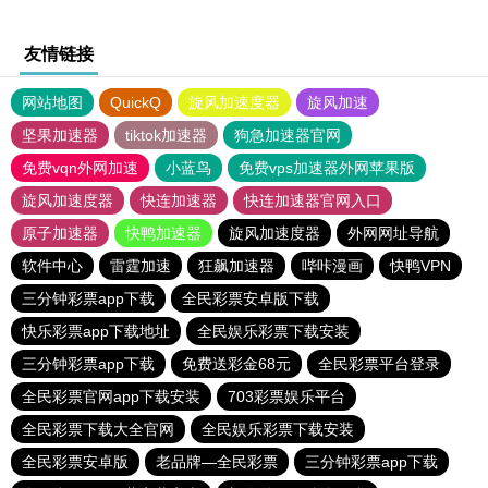
友情链接
网站地图
QuickQ
旋风加速度器
旋风加速
坚果加速器
tiktok加速器
狗急加速器官网
免费vqn外网加速
小蓝鸟
免费vps加速器外网苹果版
旋风加速度器
快连加速器
快连加速器官网入口
原子加速器
快鸭加速器
旋风加速度器
外网网址导航
软件中心
雷霆加速
狂飙加速器
哔咔漫画
快鸭VPN
三分钟彩票app下载
全民彩票安卓版下载
快乐彩票app下载地址
全民娱乐彩票下载安装
三分钟彩票app下载
免费送彩金68元
全民彩票平台登录
全民彩票官网app下载安装
703彩票娱乐平台
全民彩票下载大全官网
全民娱乐彩票下载安装
全民彩票安卓版
老品牌—全民彩票
三分钟彩票app下载