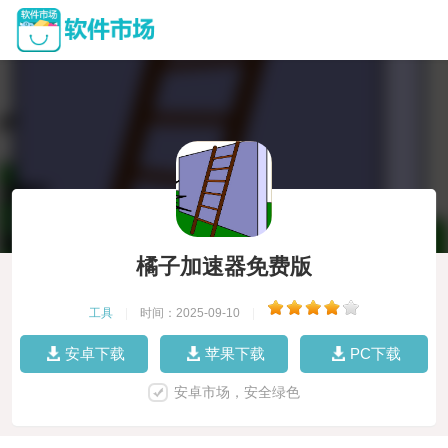
橘子加速器免费版
工具
|
时间：2025-09-10
|
安卓下载
苹果下载
PC下载
安卓市场，安全绿色