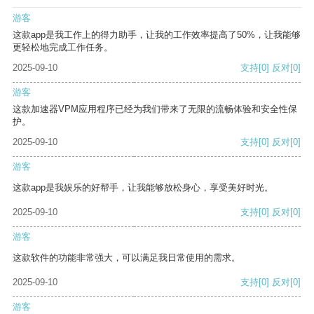
游客
这款app是我工作上的得力助手，让我的工作效率提高了50%，让我能够
更轻松地完成工作任务。
2025-09-10
支持
[0]
反对
[0]
游客
这款加速器VPM应用程序已经为我们带来了无限的流畅体验和安全性保
护。
2025-09-10
支持
[0]
反对
[0]
游客
这款app是我娱乐的好帮手，让我能够放松身心，享受美好时光。
2025-09-10
支持
[0]
反对
[0]
游客
这款软件的功能非常强大，可以满足我日常使用的需求。
2025-09-10
支持
[0]
反对
[0]
游客