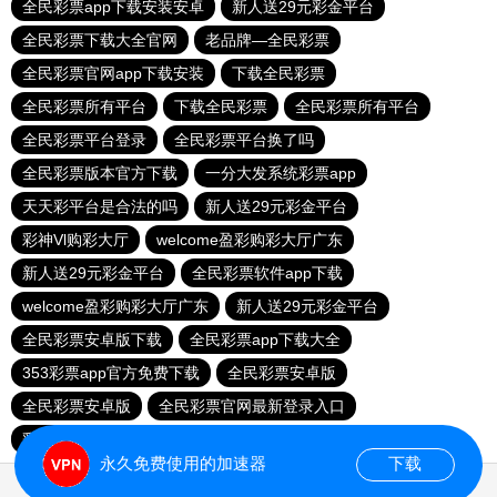
全民彩票app下载安装安卓
新人送29元彩金平台
全民彩票下载大全官网
老品牌—全民彩票
全民彩票官网app下载安装
下载全民彩票
全民彩票所有平台
下载全民彩票
全民彩票所有平台
全民彩票平台登录
全民彩票平台换了吗
全民彩票版本官方下载
一分大发系统彩票app
天天彩平台是合法的吗
新人送29元彩金平台
彩神Vl购彩大厅
welcome盈彩购彩大厅广东
新人送29元彩金平台
全民彩票软件app下载
welcome盈彩购彩大厅广东
新人送29元彩金平台
全民彩票安卓版下载
全民彩票app下载大全
353彩票app官方免费下载
全民彩票安卓版
全民彩票安卓版
全民彩票官网最新登录入口
彩神Vl购彩大厅
永久免费使用的加速器
下载