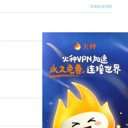
支持
[0]
反对
[0]
支持
[0]
反对
[0]
支持
[0]
反对
[0]
支持
[0]
反对
[0]