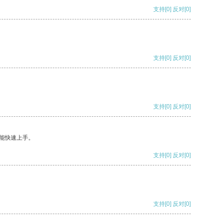
支持
[0]
反对
[0]
支持
[0]
反对
[0]
支持
[0]
反对
[0]
能快速上手。
支持
[0]
反对
[0]
支持
[0]
反对
[0]