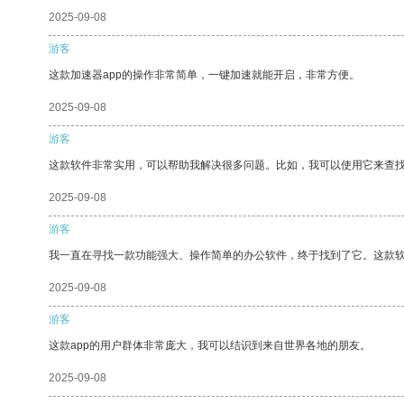
2025-09-08
游客
这款加速器app的操作非常简单，一键加速就能开启，非常方便。
2025-09-08
游客
这款软件非常实用，可以帮助我解决很多问题。比如，我可以使用它来查
2025-09-08
游客
我一直在寻找一款功能强大、操作简单的办公软件，终于找到了它。这款
2025-09-08
游客
这款app的用户群体非常庞大，我可以结识到来自世界各地的朋友。
2025-09-08