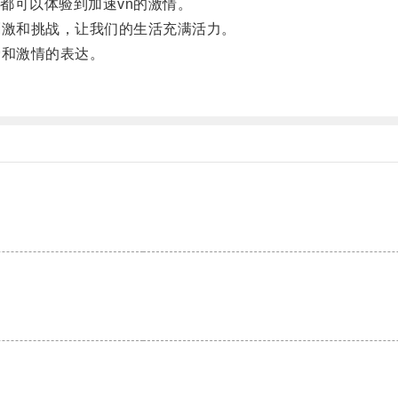
可以体验到加速vn的激情。
激和挑战，让我们的生活充满活力。
和激情的表达。