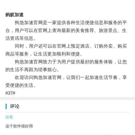
蚂蚁加速
狗急加速官网是一家提供各种生活便捷信息和服务的平
台，用户可以在官网上查询最新的美食推荐、旅游景点、生
活资讯等信息。
同时，用户还可以在官网上预定酒店、订购外卖、购买
商品等服务，让生活更加顺利和便捷。
狗急加速官网致力于为用户提供最好的服务体验，让您
的生活不再因为琐事烦心。
欢迎访问狗急加速官网，让我们一起加速生活节奏，享
受便捷的生活。
#37#
评论
游客
这个软件很好用