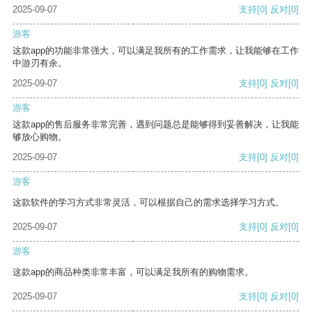
2025-09-07
支持
[0]
反对
[0]
游客
这款app的功能非常强大，可以满足我所有的工作需求，让我能够在工作
中游刃有余。
2025-09-07
支持
[0]
反对
[0]
游客
这款app的售后服务非常完善，遇到问题总是能够得到妥善解决，让我能
够放心购物。
2025-09-07
支持
[0]
反对
[0]
游客
这款软件的学习方式非常灵活，可以根据自己的需求选择学习方式。
2025-09-07
支持
[0]
反对
[0]
游客
这款app的商品种类非常丰富，可以满足我所有的购物需求。
2025-09-07
支持
[0]
反对
[0]