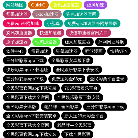
网站地图
QuickQ
旋风加速度器
旋风加速
坚果加速器
tiktok加速器
狗急加速器官网
免费vqn外网加速
小蓝鸟
免费vps加速器外网苹果版
旋风加速度器
快连加速器
快连加速器官网入口
原子加速器
快鸭加速器
旋风加速度器
外网网址导航
软件中心
雷霆加速
狂飙加速器
哔咔漫画
快鸭VPN
三分钟彩票app下载
全民彩票安卓版下载
快乐彩票app下载地址
全民娱乐彩票下载安装
三分钟彩票app下载
免费送彩金68元
全民彩票平台登录
全民彩票官网app下载安装
703彩票娱乐平台
全民彩票下载大全官网
全民娱乐彩票下载安装
全民彩票安卓版
老品牌—全民彩票
三分钟彩票app下载
全民彩票app下载安装安卓
新人送29元彩金平台
全民彩票下载大全官网
老品牌—全民彩票
全民彩票官网app下载安装
下载全民彩票