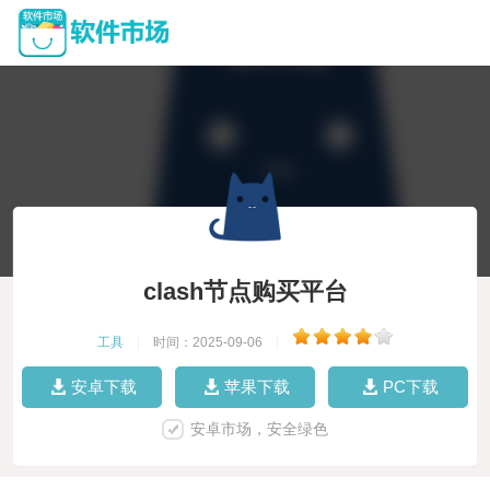
clash节点购买平台
工具
|
时间：2025-09-06
|
安卓下载
苹果下载
PC下载
安卓市场，安全绿色