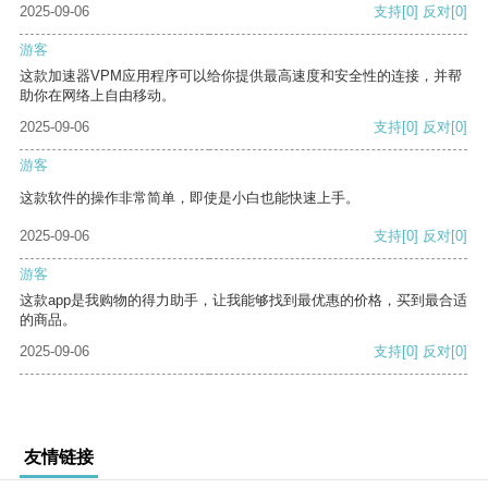
2025-09-06
支持
[0]
反对
[0]
游客
这款加速器VPM应用程序可以给你提供最高速度和安全性的连接，并帮
助你在网络上自由移动。
2025-09-06
支持
[0]
反对
[0]
游客
这款软件的操作非常简单，即使是小白也能快速上手。
2025-09-06
支持
[0]
反对
[0]
游客
这款app是我购物的得力助手，让我能够找到最优惠的价格，买到最合适
的商品。
2025-09-06
支持
[0]
反对
[0]
友情链接