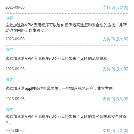
2025-09-06
支持
[0]
反对
[0]
游客
这款加速器VPM应用程序可以给你提供最高速度和安全性的连接，并帮
助你在网络上自由移动。
2025-09-06
支持
[0]
反对
[0]
游客
这款加速器VPM应用程序已经为我们带来了无限的流畅体验。
2025-09-06
支持
[0]
反对
[0]
游客
这款加速器app的操作非常简单，一键加速就能开启，非常方便。
2025-09-06
支持
[0]
反对
[0]
游客
这款加速器VPM应用程序已经为我们带来了无限的隐私保护和安全性保
护。
2025-09-06
支持
[0]
反对
[0]