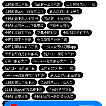
全民彩票安卓版
老品牌—全民彩票
三分钟彩票app下载
全民彩票app下载安装安卓
新人送29元彩金平台
全民彩票下载大全官网
老品牌—全民彩票
全民彩票官网app下载安装
下载全民彩票
全民彩票所有平台
下载全民彩票
全民彩票所有平台
全民彩票平台登录
全民彩票平台换了吗
全民彩票版本官方下载
一分大发系统彩票app
天天彩平台是合法的吗
新人送29元彩金平台
彩神Vl购彩大厅
welcome盈彩购彩大厅广东
新人送29元彩金平台
全民彩票软件app下载
welcome盈彩购彩大厅广东
新人送29元彩金平台
全民彩票安卓版下载
全民彩票app下载大全
353彩票app官方免费下载
全民彩票安卓版
全民彩票安卓版
全民彩票官网最新登录入口
彩神Vl购彩大厅