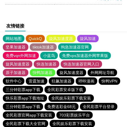
友情链接
网站地图
QuickQ
旋风加速度器
旋风加速
坚果加速器
tiktok加速器
狗急加速器官网
免费vqn外网加速
小蓝鸟
免费vps加速器外网苹果版
旋风加速度器
快连加速器
快连加速器官网入口
原子加速器
快鸭加速器
旋风加速度器
外网网址导航
软件中心
雷霆加速
狂飙加速器
哔咔漫画
快鸭VPN
三分钟彩票app下载
全民彩票安卓版下载
快乐彩票app下载地址
全民娱乐彩票下载安装
三分钟彩票app下载
免费送彩金68元
全民彩票平台登录
全民彩票官网app下载安装
703彩票娱乐平台
全民彩票下载大全官网
全民娱乐彩票下载安装