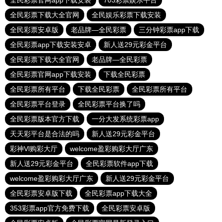
全民彩票官网app下载安装
703彩票娱乐平台
全民彩票下载大全官网
全民娱乐彩票下载安装
全民彩票安卓版
老品牌—全民彩票
三分钟彩票app下载
全民彩票app下载安装安卓
新人送29元彩金平台
全民彩票下载大全官网
老品牌—全民彩票
全民彩票官网app下载安装
下载全民彩票
全民彩票所有平台
下载全民彩票
全民彩票所有平台
全民彩票平台登录
全民彩票平台换了吗
全民彩票版本官方下载
一分大发系统彩票app
天天彩平台是合法的吗
新人送29元彩金平台
彩神Vl购彩大厅
welcome盈彩购彩大厅广东
新人送29元彩金平台
全民彩票软件app下载
welcome盈彩购彩大厅广东
新人送29元彩金平台
全民彩票安卓版下载
全民彩票app下载大全
353彩票app官方免费下载
全民彩票安卓版