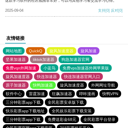
这款学习软件的社区氛围非常好，可以与其他学习者交流学习心得。
2025-09-04
支持
[0]
反对
[0]
友情链接
网站地图
QuickQ
旋风加速度器
旋风加速
坚果加速器
tiktok加速器
狗急加速器官网
免费vqn外网加速
小蓝鸟
免费vps加速器外网苹果版
旋风加速度器
快连加速器
快连加速器官网入口
原子加速器
快鸭加速器
旋风加速度器
外网网址导航
软件中心
雷霆加速
狂飙加速器
哔咔漫画
快鸭VPN
三分钟彩票app下载
全民彩票安卓版下载
快乐彩票app下载地址
全民娱乐彩票下载安装
三分钟彩票app下载
免费送彩金68元
全民彩票平台登录