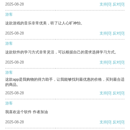
2025-08-28
支持
[0]
反对
[0]
游客
这款游戏的音乐非常优美，听了让人心旷神怡。
2025-08-28
支持
[0]
反对
[0]
游客
这款软件的学习方式非常灵活，可以根据自己的需求选择学习方式。
2025-08-28
支持
[0]
反对
[0]
游客
这款app是我购物的得力助手，让我能够找到最优惠的价格，买到最合适
的商品。
2025-08-28
支持
[0]
反对
[0]
游客
我喜欢这个软件 作者加油
2025-08-28
支持
[0]
反对
[0]