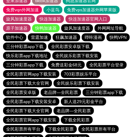
坚果加速器
tiktok加速器
狗急加速器官网
免费vqn外网加速
小蓝鸟
免费vps加速器外网苹果版
旋风加速度器
快连加速器
快连加速器官网入口
原子加速器
快鸭加速器
旋风加速度器
外网网址导航
软件中心
雷霆加速
狂飙加速器
哔咔漫画
快鸭VPN
三分钟彩票app下载
全民彩票安卓版下载
快乐彩票app下载地址
全民娱乐彩票下载安装
三分钟彩票app下载
免费送彩金68元
全民彩票平台登录
全民彩票官网app下载安装
703彩票娱乐平台
全民彩票下载大全官网
全民娱乐彩票下载安装
全民彩票安卓版
老品牌—全民彩票
三分钟彩票app下载
全民彩票app下载安装安卓
新人送29元彩金平台
全民彩票下载大全官网
老品牌—全民彩票
全民彩票官网app下载安装
下载全民彩票
全民彩票所有平台
下载全民彩票
全民彩票所有平台