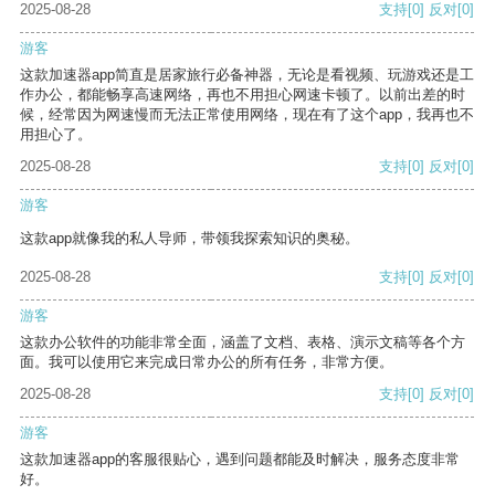
2025-08-28
支持
[0]
反对
[0]
游客
这款加速器app简直是居家旅行必备神器，无论是看视频、玩游戏还是工
作办公，都能畅享高速网络，再也不用担心网速卡顿了。以前出差的时
候，经常因为网速慢而无法正常使用网络，现在有了这个app，我再也不
用担心了。
2025-08-28
支持
[0]
反对
[0]
游客
这款app就像我的私人导师，带领我探索知识的奥秘。
2025-08-28
支持
[0]
反对
[0]
游客
这款办公软件的功能非常全面，涵盖了文档、表格、演示文稿等各个方
面。我可以使用它来完成日常办公的所有任务，非常方便。
2025-08-28
支持
[0]
反对
[0]
游客
这款加速器app的客服很贴心，遇到问题都能及时解决，服务态度非常
好。