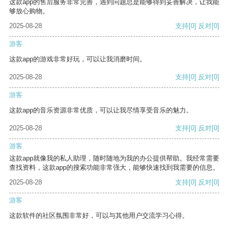
这款app的售后服务非常完善，遇到问题总是能够得到妥善解决，让我能
够放心购物。
2025-08-28
支持
[0]
反对
[0]
游客
这款app的游戏非常好玩，可以让我消磨时间。
2025-08-28
支持
[0]
反对
[0]
游客
这款app的音乐资源非常优质，可以让我尽情享受音乐的魅力。
2025-08-28
支持
[0]
反对
[0]
游客
这款app就像我的私人助理，随时随地为我的办公提供帮助。我经常需要
查找资料，这款app的搜索功能非常强大，能够快速找到我需要的信息。
2025-08-28
支持
[0]
反对
[0]
游客
这款软件的社区氛围非常好，可以与其他用户交流学习心得。