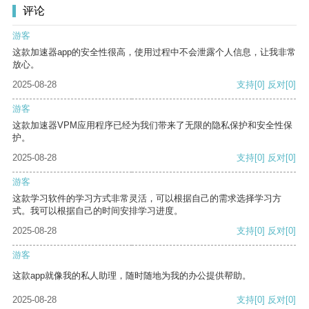
评论
游客
这款加速器app的安全性很高，使用过程中不会泄露个人信息，让我非常
放心。
2025-08-28
支持
[0]
反对
[0]
游客
这款加速器VPM应用程序已经为我们带来了无限的隐私保护和安全性保
护。
2025-08-28
支持
[0]
反对
[0]
游客
这款学习软件的学习方式非常灵活，可以根据自己的需求选择学习方
式。我可以根据自己的时间安排学习进度。
2025-08-28
支持
[0]
反对
[0]
游客
这款app就像我的私人助理，随时随地为我的办公提供帮助。
2025-08-28
支持
[0]
反对
[0]