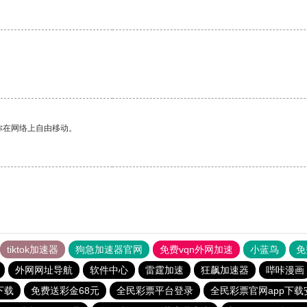
你在网络上自由移动。
tiktok加速器
狗急加速器官网
免费vqn外网加速
小蓝鸟
免
外网网址导航
软件中心
雷霆加速
狂飙加速器
哔咔漫画
下载
免费送彩金68元
全民彩票平台登录
全民彩票官网app下载