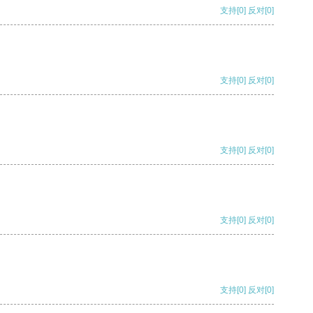
支持
[0]
反对
[0]
支持
[0]
反对
[0]
支持
[0]
反对
[0]
支持
[0]
反对
[0]
支持
[0]
反对
[0]