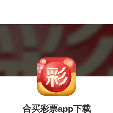
合买彩票app下载