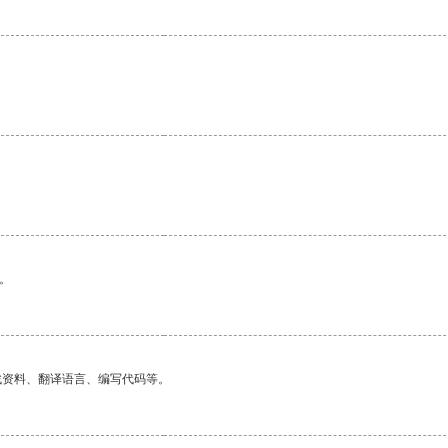
。
找资料、翻译语言、编写代码等。