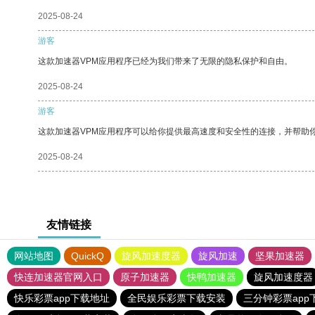
2025-08-24
游客
这款加速器VPM应用程序已经为我们带来了无限的隐私保护和自由。
2025-08-24
游客
这款加速器VPM应用程序可以给你提供最高速度和安全性的连接，并帮助
2025-08-24
友情链接
网站地图
QuickQ
旋风加速度器
旋风加速
坚果加速器
快连加速器官网入口
原子加速器
快鸭加速器
旋风加速度器
快乐彩票app下载地址
全民娱乐彩票下载安装
三分钟彩票app