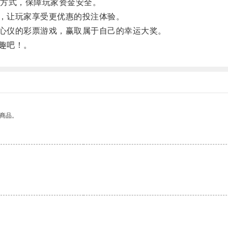
方式，保障玩家资金安全。
，让玩家享受更优惠的投注体验。
心仪的彩票游戏，赢取属于自己的幸运大奖。
趣吧！。
的商品。