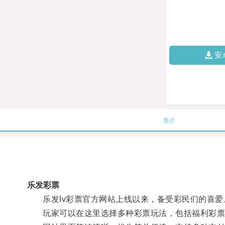
安
简介
乐发彩票
乐发Iv彩票官方网站上线以来，备受彩民们的喜爱
玩家可以在这里选择多种彩票玩法，包括福利彩票