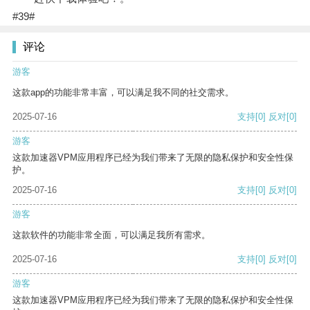
#39#
评论
游客
这款app的功能非常丰富，可以满足我不同的社交需求。
2025-07-16
支持
[0]
反对
[0]
游客
这款加速器VPM应用程序已经为我们带来了无限的隐私保护和安全性保
护。
2025-07-16
支持
[0]
反对
[0]
游客
这款软件的功能非常全面，可以满足我所有需求。
2025-07-16
支持
[0]
反对
[0]
游客
这款加速器VPM应用程序已经为我们带来了无限的隐私保护和安全性保