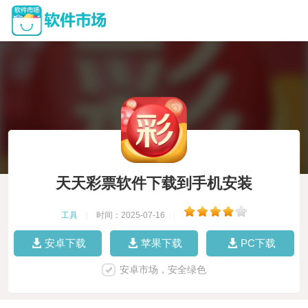
天天彩票软件下载到手机安装
工具
|
时间：2025-07-16
|
安卓下载
苹果下载
PC下载
安卓市场，安全绿色