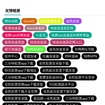
友情链接
网站地图
QuickQ
旋风加速度器
旋风加速
坚果加速器
tiktok加速器
狗急加速器官网
免费vqn外网加速
小蓝鸟
免费vps加速器外网苹果版
旋风加速度器
快连加速器
快连加速器官网入口
原子加速器
快鸭加速器
旋风加速度器
外网网址导航
软件中心
雷霆加速
狂飙加速器
哔咔漫画
快鸭VPN
三分钟彩票app下载
全民彩票安卓版下载
快乐彩票app下载地址
全民娱乐彩票下载安装
三分钟彩票app下载
免费送彩金68元
全民彩票平台登录
全民彩票官网app下载安装
703彩票娱乐平台
全民彩票下载大全官网
全民娱乐彩票下载安装
全民彩票安卓版
老品牌—全民彩票
三分钟彩票app下载