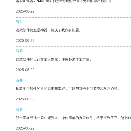
这款加速器VPM应用程序已经为我们带来了无限的隐私和自由。
2025-06-22
游客
这款软件简直是神器，解决了我所有问题。
2025-06-22
游客
这款软件的设计非常人性化，使用起来非常方便。
2025-06-22
游客
这款学习软件的社区氛围非常好，可以与其他学习者交流学习心得。
2025-06-22
游客
我一直在寻找一款功能强大、操作简单的办公软件，终于找到了它。这款
2025-06-22