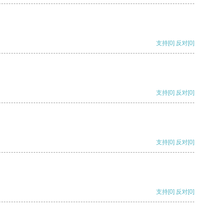
支持
[0]
反对
[0]
支持
[0]
反对
[0]
支持
[0]
反对
[0]
支持
[0]
反对
[0]