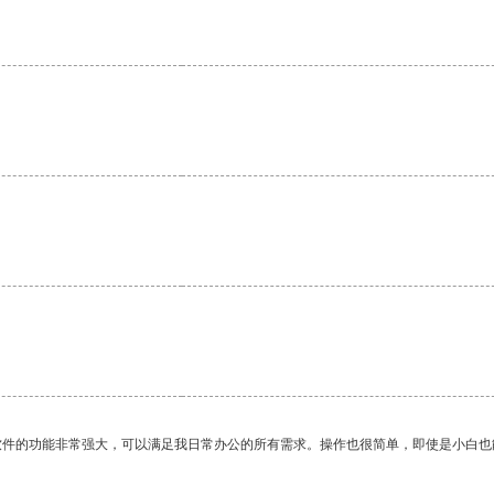
软件的功能非常强大，可以满足我日常办公的所有需求。操作也很简单，即使是小白也