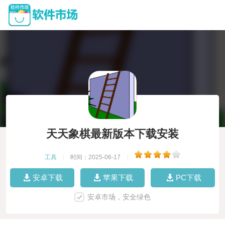
天天象棋最新版本下载安装
工具
|
时间：2025-06-17
|
安卓下载
苹果下载
PC下载
安卓市场，安全绿色