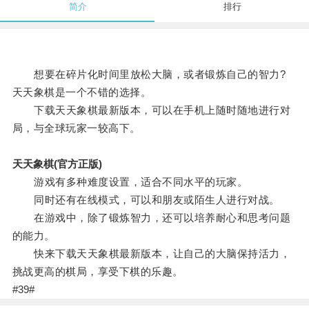
简介
排行
想要在碎片化时间里放松大脑，或者锻炼自己的智力?
天天象棋是一个不错的选择。
下载天天象棋最新版本，可以在手机上随时随地进行对
局，与全球玩家一较高下。
天天象棋(官方正版)
游戏有多种难度设置，适合不同水平的玩家。
同时还有在线模式，可以和朋友或陌生人进行对战。
在游戏中，除了锻炼智力，还可以培养耐心和思考问题
的能力。
快来下载天天象棋最新版本，让自己的大脑保持活力，
挑战更高的棋局，享受下棋的乐趣。
#39#