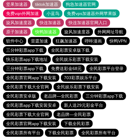
坚果加速器
tiktok加速器
狗急加速器官网
免费vqn外网加速
小蓝鸟
免费vps加速器外网苹果版
旋风加速度器
快连加速器
快连加速器官网入口
原子加速器
快鸭加速器
旋风加速度器
外网网址导航
软件中心
雷霆加速
狂飙加速器
哔咔漫画
快鸭VPN
三分钟彩票app下载
全民彩票安卓版下载
快乐彩票app下载地址
全民娱乐彩票下载安装
三分钟彩票app下载
免费送彩金68元
全民彩票平台登录
全民彩票官网app下载安装
703彩票娱乐平台
全民彩票下载大全官网
全民娱乐彩票下载安装
全民彩票安卓版
老品牌—全民彩票
三分钟彩票app下载
全民彩票app下载安装安卓
新人送29元彩金平台
全民彩票下载大全官网
老品牌—全民彩票
全民彩票官网app下载安装
下载全民彩票
全民彩票所有平台
下载全民彩票
全民彩票所有平台