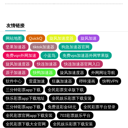
友情链接
网站地图
QuickQ
旋风加速度器
旋风加速
坚果加速器
tiktok加速器
狗急加速器官网
免费vqn外网加速
小蓝鸟
免费vps加速器外网苹果版
旋风加速度器
快连加速器
快连加速器官网入口
原子加速器
快鸭加速器
旋风加速度器
外网网址导航
软件中心
雷霆加速
狂飙加速器
哔咔漫画
快鸭VPN
三分钟彩票app下载
全民彩票安卓版下载
快乐彩票app下载地址
全民娱乐彩票下载安装
三分钟彩票app下载
免费送彩金68元
全民彩票平台登录
全民彩票官网app下载安装
703彩票娱乐平台
全民彩票下载大全官网
全民娱乐彩票下载安装