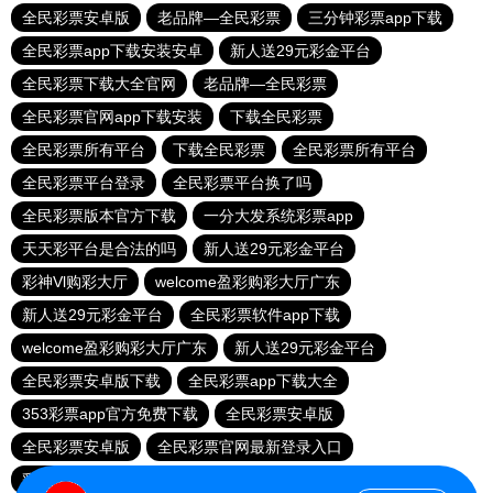
全民彩票安卓版
老品牌—全民彩票
三分钟彩票app下载
全民彩票app下载安装安卓
新人送29元彩金平台
全民彩票下载大全官网
老品牌—全民彩票
全民彩票官网app下载安装
下载全民彩票
全民彩票所有平台
下载全民彩票
全民彩票所有平台
全民彩票平台登录
全民彩票平台换了吗
全民彩票版本官方下载
一分大发系统彩票app
天天彩平台是合法的吗
新人送29元彩金平台
彩神Vl购彩大厅
welcome盈彩购彩大厅广东
新人送29元彩金平台
全民彩票软件app下载
welcome盈彩购彩大厅广东
新人送29元彩金平台
全民彩票安卓版下载
全民彩票app下载大全
353彩票app官方免费下载
全民彩票安卓版
全民彩票安卓版
全民彩票官网最新登录入口
彩神Vl购彩大厅