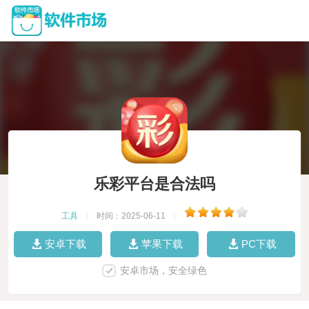
乐彩平台是合法吗
工具
|
时间：2025-06-11
|
安卓下载
苹果下载
PC下载
安卓市场，安全绿色