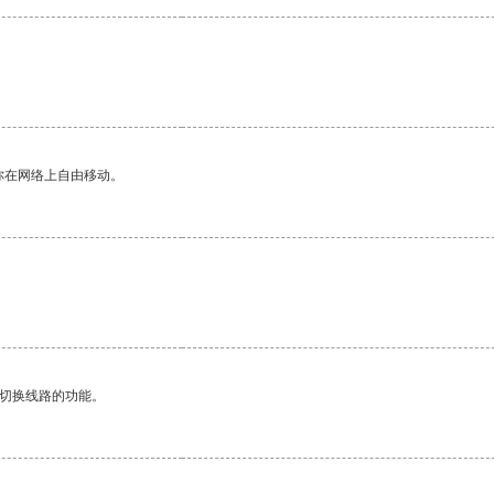
你在网络上自由移动。
动切换线路的功能。