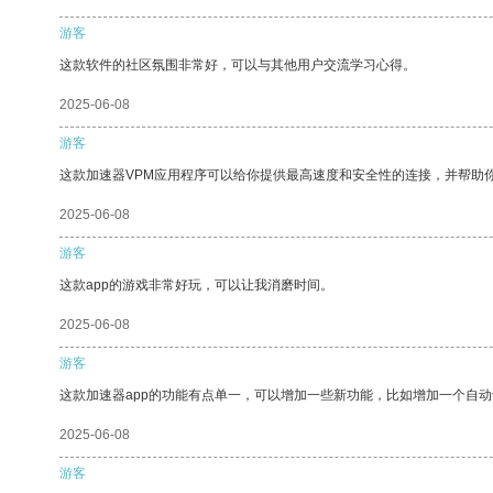
游客
这款软件的社区氛围非常好，可以与其他用户交流学习心得。
2025-06-08
游客
这款加速器VPM应用程序可以给你提供最高速度和安全性的连接，并帮助
2025-06-08
游客
这款app的游戏非常好玩，可以让我消磨时间。
2025-06-08
游客
这款加速器app的功能有点单一，可以增加一些新功能，比如增加一个自
2025-06-08
游客