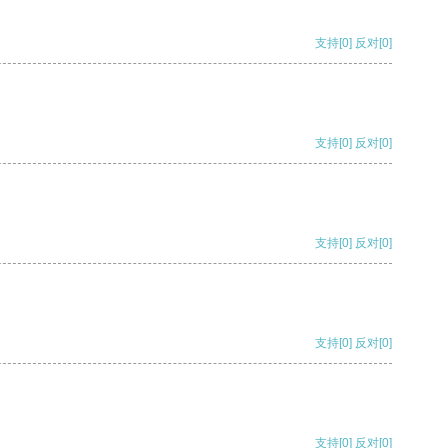
支持
[0]
反对
[0]
支持
[0]
反对
[0]
支持
[0]
反对
[0]
支持
[0]
反对
[0]
支持
[0]
反对
[0]