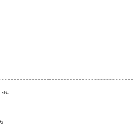
。
。
有玩腻。
绩。