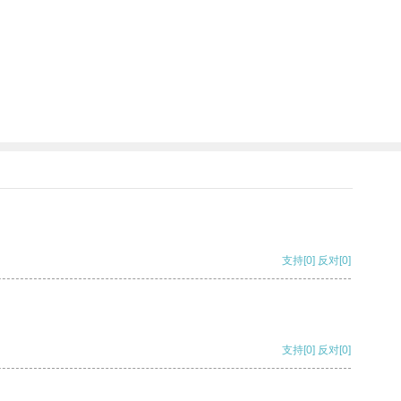
支持
[0]
反对
[0]
支持
[0]
反对
[0]