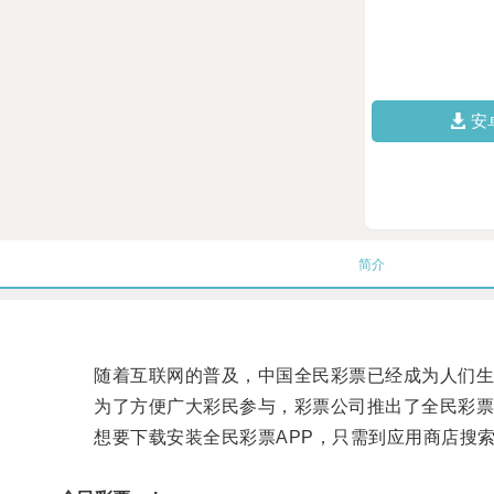
安
简介
随着互联网的普及，中国全民彩票已经成为人们生
为了方便广大彩民参与，彩票公司推出了全民彩票
想要下载安装全民彩票APP，只需到应用商店搜索“