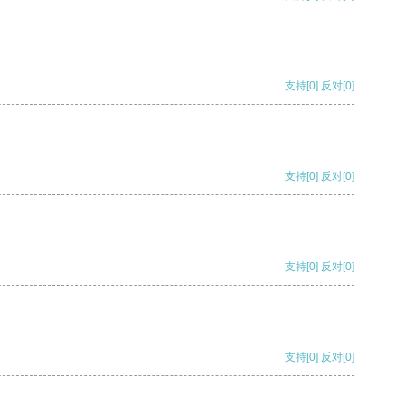
支持
[0]
反对
[0]
支持
[0]
反对
[0]
支持
[0]
反对
[0]
支持
[0]
反对
[0]