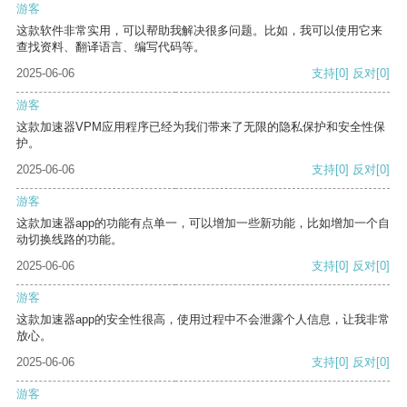
游客
这款软件非常实用，可以帮助我解决很多问题。比如，我可以使用它来
查找资料、翻译语言、编写代码等。
2025-06-06
支持
[0]
反对
[0]
游客
这款加速器VPM应用程序已经为我们带来了无限的隐私保护和安全性保
护。
2025-06-06
支持
[0]
反对
[0]
游客
这款加速器app的功能有点单一，可以增加一些新功能，比如增加一个自
动切换线路的功能。
2025-06-06
支持
[0]
反对
[0]
游客
这款加速器app的安全性很高，使用过程中不会泄露个人信息，让我非常
放心。
2025-06-06
支持
[0]
反对
[0]
游客