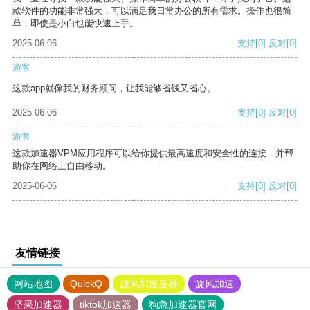
款软件的功能非常强大，可以满足我日常办公的所有需求。操作也很简
单，即使是小白也能快速上手。
2025-06-06
支持
[0]
反对
[0]
游客
这款app就像我的财务顾问，让我能够省钱又省心。
2025-06-06
支持
[0]
反对
[0]
游客
这款加速器VPM应用程序可以给你提供最高速度和安全性的连接，并帮
助你在网络上自由移动。
2025-06-06
支持
[0]
反对
[0]
友情链接
网站地图
QuickQ
旋风加速度器
旋风加速
坚果加速器
tiktok加速器
狗急加速器官网