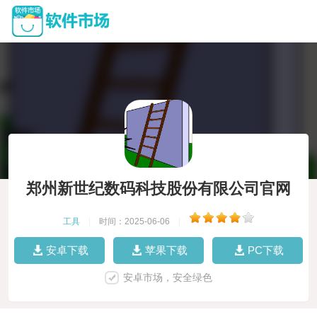
郑州新世纪数码科技股份有限公司官网
工具
|
时间：2025-06-06
|
安卓下载
苹果下载
PC下载
安卓市场，安全绿色