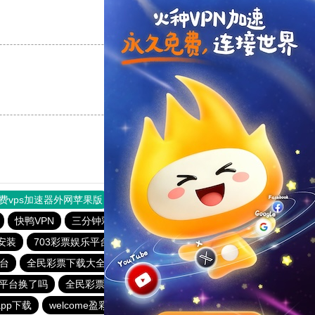
支持
[0]
反对
[0]
支持
[0]
反对
[0]
费vps加速器外网苹果版
旋风加速度器
快连加速器
快鸭VPN
三分钟彩票app下载
全民彩票安卓版下载
安装
703彩票娱乐平台
全民彩票下载大全官网
平台
全民彩票下载大全官网
老品牌—全民彩票
平台换了吗
全民彩票版本官方下载
一分大发系统彩票app
pp下载
welcome盈彩购彩大厅广东
新人送29元彩金平台