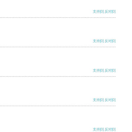
支持
[0]
反对
[0]
支持
[0]
反对
[0]
支持
[0]
反对
[0]
支持
[0]
反对
[0]
支持
[0]
反对
[0]