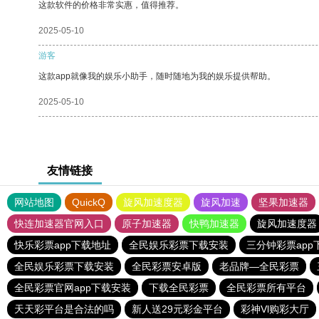
这款软件的价格非常实惠，值得推荐。
2025-05-10
游客
这款app就像我的娱乐小助手，随时随地为我的娱乐提供帮助。
2025-05-10
友情链接
网站地图
QuickQ
旋风加速度器
旋风加速
坚果加速器
快连加速器官网入口
原子加速器
快鸭加速器
旋风加速度器
快乐彩票app下载地址
全民娱乐彩票下载安装
三分钟彩票app
全民娱乐彩票下载安装
全民彩票安卓版
老品牌—全民彩票
全民彩票官网app下载安装
下载全民彩票
全民彩票所有平台
天天彩平台是合法的吗
新人送29元彩金平台
彩神Vl购彩大厅