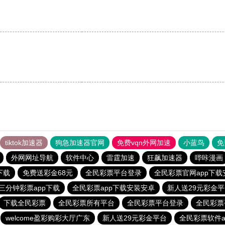
tiktok加速器
狗急加速器官网
免费vqn外网加速
小蓝鸟
免
外网网址导航
软件中心
雷霆加速
狂飙加速器
哔咔漫画
下载
免费送彩金68元
全民彩票平台登录
全民彩票官网app下载
三分钟彩票app下载
全民彩票app下载安装安卓
新人送29元彩金
下载全民彩票
全民彩票所有平台
全民彩票平台登录
全民彩票
welcome盈彩购彩大厅广东
新人送29元彩金平台
全民彩票软件a