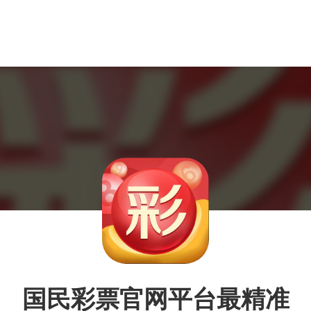
国民彩票官网平台最精准