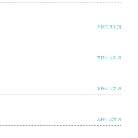
支持
[0]
反对
[0]
支持
[0]
反对
[0]
支持
[0]
反对
[0]
支持
[0]
反对
[0]