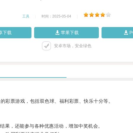
工具
|
时间：2025-05-04
|
卓下载
苹果下载
安卓市场，安全绿色
的彩票游戏，包括双色球、福利彩票、快乐十分等。
结果，还能参与各种优惠活动，增加中奖机会。