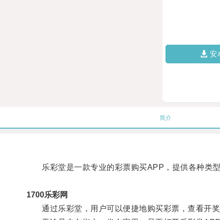
安
简介
乐彩堂是一款专业的彩票购买APP，提供各种类型
1700乐彩网
通过乐彩堂，用户可以便捷地购买彩票，查看开奖