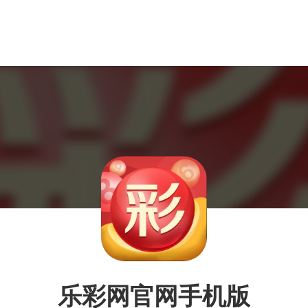
乐彩网官网手机版