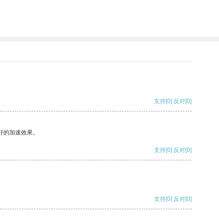
支持
[0]
反对
[0]
好的加速效果。
支持
[0]
反对
[0]
支持
[0]
反对
[0]