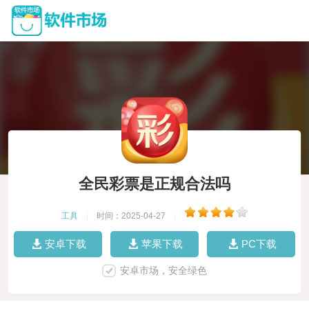
全民彩票是正规合法吗
工具
|
时间：2025-04-27
|
安卓下载
苹果下载
PC下载
安卓市场，安全绿色