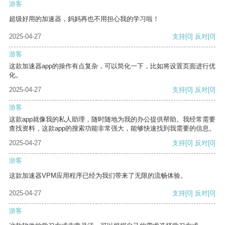
游客
超级好用的加速器，妈妈再也不用担心我的学习啦！
2025-04-27
支持
[0]
反对
[0]
游客
这款加速器app的操作有点复杂，可以简化一下，比如将设置页面进行优
化。
2025-04-27
支持
[0]
反对
[0]
游客
这款app就像我的私人助理，随时随地为我的办公提供帮助。我经常需要
查找资料，这款app的搜索功能非常强大，能够快速找到我需要的信息。
2025-04-27
支持
[0]
反对
[0]
游客
这款加速器VPM应用程序已经为我们带来了无限的流畅体验。
2025-04-27
支持
[0]
反对
[0]
游客