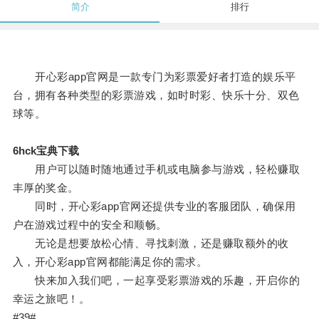
简介
排行
开心彩app官网是一款专门为彩票爱好者打造的娱乐平
台，拥有各种类型的彩票游戏，如时时彩、快乐十分、双色
球等。
6hck宝典下载
用户可以随时随地通过手机或电脑参与游戏，轻松赚取
丰厚的奖金。
同时，开心彩app官网还提供专业的客服团队，确保用
户在游戏过程中的安全和顺畅。
无论是想要放松心情、寻找刺激，还是赚取额外的收
入，开心彩app官网都能满足你的需求。
快来加入我们吧，一起享受彩票游戏的乐趣，开启你的
幸运之旅吧！。
#39#