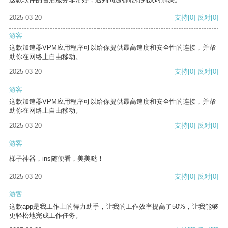
2025-03-20
支持
[0]
反对
[0]
游客
这款加速器VPM应用程序可以给你提供最高速度和安全性的连接，并帮
助你在网络上自由移动。
2025-03-20
支持
[0]
反对
[0]
游客
这款加速器VPM应用程序可以给你提供最高速度和安全性的连接，并帮
助你在网络上自由移动。
2025-03-20
支持
[0]
反对
[0]
游客
梯子神器，ins随便看，美美哒！
2025-03-20
支持
[0]
反对
[0]
游客
这款app是我工作上的得力助手，让我的工作效率提高了50%，让我能够
更轻松地完成工作任务。