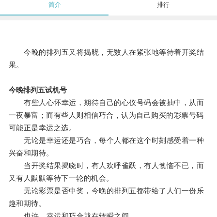
简介
排行
今晚的排列五又将揭晓，无数人在紧张地等待着开奖结
果。
今晚排列五试机号
有些人心怀幸运，期待自己的心仪号码会被抽中，从而
一夜暴富；而有些人则相信巧合，认为自己购买的彩票号码
可能正是幸运之选。
无论是幸运还是巧合，每个人都在这个时刻感受着一种
兴奋和期待。
当开奖结果揭晓时，有人欢呼雀跃，有人懊恼不已，而
又有人默默等待下一轮的机会。
无论彩票是否中奖，今晚的排列五都带给了人们一份乐
趣和期待。
也许，幸运和巧合就在转瞬之间。